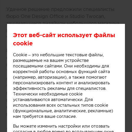
Удачное решение предложили специалисты
бюро One Design Office и Studio Twocan,
занимавшиеся дизайном небольшого магазина
мороженого, расположенного в одном из
Этот веб-сайт использует файлы
торговых центров Мельбурна (Австралия).
cookie
В основе концепции массивной стойки лежит
Cookie – это небольшие текстовые файлы,
образ емкости с несколькими слоями
размещаемые на вашем устройстве
мороженого и разнообразных добавок.
посещаемыми сайтами. Они необходимы для
Технически замысел был реализован при
корректной работы основных функций сайта
(например, авторизации), а также помогают
помощи техники многослойной заливки
персонализировать контент и анализировать
тонированного бетона. Логотип магазина
эффективность рекламы для специалистов.
мороженого был закреплен на каркасе из
Технически необходимые cookie
медных трубок, символизирующих систему
устанавливаются автоматически. Для
использования всех остальных типов cookie
охлаждения в автоматах по производству
(функциональные, аналитические, рекламные)
популярного ледяного лакомства.
нам требуется ваше согласие.
Вы можете изменить настройки или отозвать
«Монолитный фасад торговой точки выделяется
согласие в любое время во всплывающем окне.