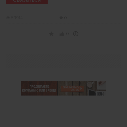
59914
0
0