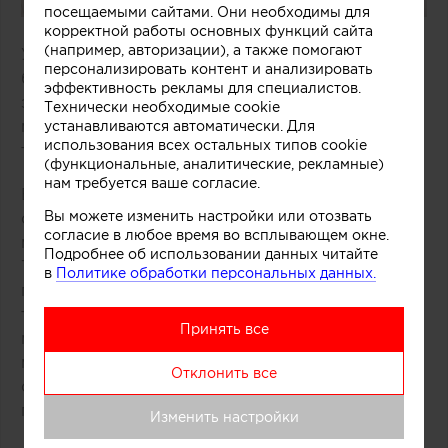
посещаемыми сайтами. Они необходимы для
корректной работы основных функций сайта
(например, авторизации), а также помогают
Удачное решение предложили специалисты
персонализировать контент и анализировать
бюро One Design Office и Studio Twocan,
эффективность рекламы для специалистов.
занимавшиеся дизайном небольшого магазина
Технически необходимые cookie
мороженого, расположенного в одном из
устанавливаются автоматически. Для
использования всех остальных типов cookie
торговых центров Мельбурна (Австралия).
(функциональные, аналитические, рекламные)
нам требуется ваше согласие.
В основе концепции массивной стойки лежит
Вы можете изменить настройки или отозвать
образ емкости с несколькими слоями
согласие в любое время во всплывающем окне.
мороженого и разнообразных добавок.
Подробнее об использовании данных читайте
Технически замысел был реализован при
в
Политике обработки персональных данных.
помощи техники многослойной заливки
тонированного бетона. Логотип магазина
Принять все
мороженого был закреплен на каркасе из
медных трубок, символизирующих систему
Отклонить все
охлаждения в автоматах по производству
популярного ледяного лакомства.
Изменить настройки