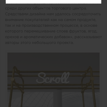
«Монолитный фасад торговой точки выделяется
среди других объектов торгового центра.
Средствами дизайна нам удалось сосредоточить
внимание покупателей как на самом продукте,
так и на производственном процессе, в основе
которого перемешивание слоев фруктов, ягод,
орехов и ароматических добавок», рассказывают
авторы этого небольшого проекта.