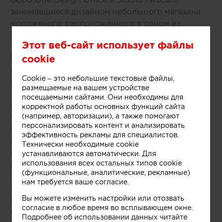
занимавшиеся дизайном небольшого магазина
мороженого, расположенного в одном из
торговых центров Мельбурна (Австралия).
Этот веб-сайт использует файлы
В основе концепции массивной стойки лежит
cookie
образ емкости с несколькими слоями
Cookie – это небольшие текстовые файлы,
мороженого и разнообразных добавок.
размещаемые на вашем устройстве
Технически замысел был реализован при
посещаемыми сайтами. Они необходимы для
помощи техники многослойной заливки
корректной работы основных функций сайта
тонированного бетона. Логотип магазина
(например, авторизации), а также помогают
персонализировать контент и анализировать
мороженого был закреплен на каркасе из
эффективность рекламы для специалистов.
медных трубок, символизирующих систему
Технически необходимые cookie
охлаждения в автоматах по производству
устанавливаются автоматически. Для
использования всех остальных типов cookie
популярного ледяного лакомства.
(функциональные, аналитические, рекламные)
нам требуется ваше согласие.
«Монолитный фасад торговой точки выделяется
Вы можете изменить настройки или отозвать
среди других объектов торгового центра.
согласие в любое время во всплывающем окне.
Средствами дизайна нам удалось сосредоточить
Подробнее об использовании данных читайте