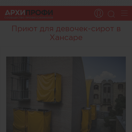
Приют для девочек-сирот в
Хансаре