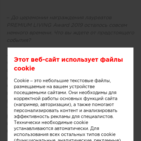
– До церемонии награждения лауреатов
PREMIUM LIVING Award 2019 осталось совсем
немного времени. Что вы ждете от предстоящего
события?
– Честно говоря, не люблю ожиданий, считаю,
Этот веб-сайт использует файлы
что ожидания могут быть обманчивы и привести
cookie
к разочарованиям. А зачем? В жизни главное –
найти правильных партнеров, друзей,
Cookie – это небольшие текстовые файлы,
единомышленников, тогда просто
размещаемые на вашем устройстве
подсознательно знаешь, что будет классно! Я
посещаемыми сайтами. Они необходимы для
корректной работы основных функций сайта
рада, что у нас в стране так много прекрасных,
(например, авторизации), а также помогают
талантливейших архитекторов и дизайнеров; я
персонализировать контент и анализировать
рада, что сотрудничаю с
Советом экспертов
эффективность рекламы для специалистов.
Технически необходимые cookie
интерьерного дизайна
– полностью доверяю
устанавливаются автоматически. Для
профессионализму этой команды.
использования всех остальных типов cookie
(функциональные, аналитические, рекламные)