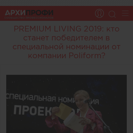
PREMIUM LIVING 2019: кто
станет победителем в
специальной номинации от
компании Poliform?