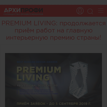
PREMIUM LIVING: продолжается
приём работ на главную
интерьерную премию страны!