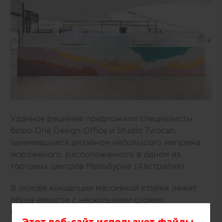
Удачное решение предложили специалисты
бюро One Design Office и Studio Twocan,
занимавшиеся дизайном небольшого магазина
мороженого, расположенного в одном из
торговых центров Мельбурна (Австралия).
В основе концепции массивной стойки лежит
образ емкости с несколькими слоями
мороженого и разнообразных добавок.
Этот веб-сайт использует файлы