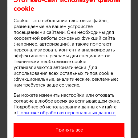
Технически замысел был реализован при
cookie
помощи техники многослойной заливки
тонированного бетона. Логотип магазина
Cookie – это небольшие текстовые файлы,
мороженого был закреплен на каркасе из
размещаемые на вашем устройстве
медных трубок, символизирующих систему
посещаемыми сайтами. Они необходимы для
охлаждения в автоматах по производству
корректной работы основных функций сайта
(например, авторизации), а также помогают
популярного ледяного лакомства.
персонализировать контент и анализировать
эффективность рекламы для специалистов.
«Монолитный фасад торговой точки выделяется
Технически необходимые cookie
среди других объектов торгового центра.
устанавливаются автоматически. Для
использования всех остальных типов cookie
Средствами дизайна нам удалось сосредоточить
(функциональные, аналитические, рекламные)
внимание покупателей как на самом продукте,
нам требуется ваше согласие.
так и на производственном процессе, в основе
Вы можете изменить настройки или отозвать
которого перемешивание слоев фруктов, ягод,
согласие в любое время во всплывающем окне.
орехов и ароматических добавок», рассказывают
Подробнее об использовании данных читайте
авторы этого небольшого проекта.
в
Политике обработки персональных данных.
Принять все