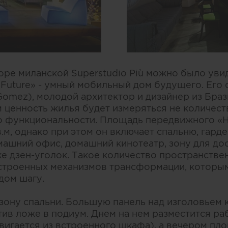
дворе миланской Superstudio Più можно было ув
 Future» - умный мобильный дом будущего. Его
Gomez), молодой архитектор и дизайнер из Браз
ценность жилья будет измеряться не количест
го функциональности. Площадь передвижного «H
в.м, однако при этом он включает спальню, гар
машний офис, домашний кинотеатр, зону для дос
же дзен-уголок. Такое количество пространств
встроенных механизмов трансформации, которы
дом шагу.
зону спальни. Большую панель над изголовьем
тив ложе в подиум. Днем на нем разместится ра
вигается из встроенного шкафа), а вечером пл