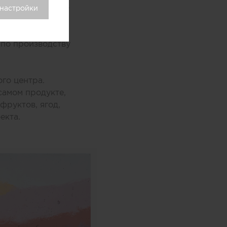
оями мороженого
 настройки
хники
ыл закреплен на
 по производству
го центра.
самом продукте,
фруктов, ягод,
екта.