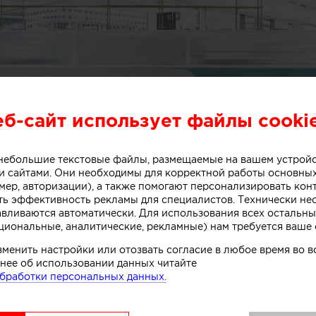
еб-сайт использует файлы cooki
о небольшие текстовые файлы, размещаемые на вашем устрой
 сайтами. Они необходимы для корректной работы основны
мер, авторизации), а также помогают персонализировать кон
ть эффективность рекламы для специалистов. Технически н
авливаются автоматически. Для использования всех остальны
циональные, аналитические, рекламные) нам требуется ваше 
или специалисты бюро One Design Office и Studio T
небольшого магазина мороженого, расположенного в 
зменить настройки или отозвать согласие в любое время во
нее об использовании данных читайте
рна (Австралия).
бработки персональных данных.