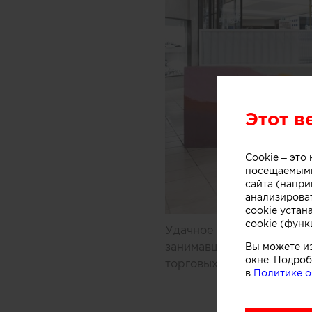
Этот в
Cookie – эт
посещаемыми
сайта (напри
анализирова
cookie устан
cookie (функ
Удачное решение предлож
занимавшиеся дизайном 
Вы можете и
окне. Подроб
торговых центров Мельбу
в
Политике о