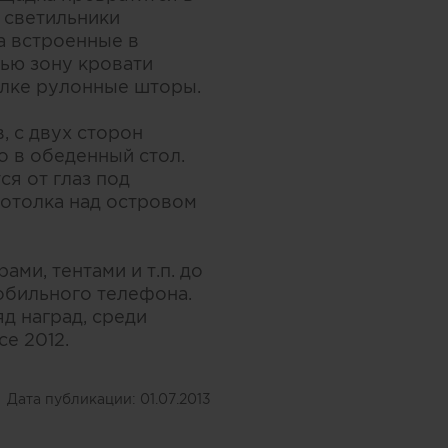
 светильники
а встроенные в
ью зону кровати
олке рулонные шторы.
 с двух сторон
 в обеденный стол.
я от глаз под
потолка над островом
ми, тентами и т.п. до
обильного телефона.
д наград, среди
ce 2012.
Дата публикации:
01.07.2013