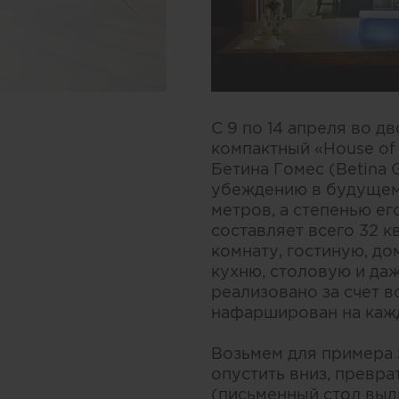
С 9 по 14 апреля во 
компактный «House of
Бетина Гомес (Betina 
убеждению в будущем 
метров, а степенью е
составляет всего 32 к
комнату, гостиную, до
кухню, столовую и да
реализовано за счет 
нафарширован на каж
Возьмем для примера 
опустить вниз, превра
(письменный стол выд