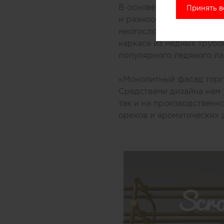
В основе концепции масс
Принять в
и разнообразных добавок
многослойной заливки то
каркасе из медных трубо
популярного ледяного ла
«Монолитный фасад торго
Средствами дизайна нам 
так и на производственн
орехов и ароматических 