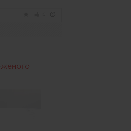
10
оженого