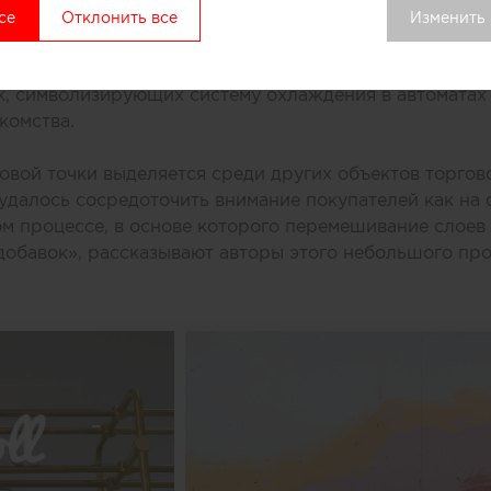
ивной стойки лежит образ емкости с несколькими сл
се
Отклонить все
Изменить
. Технически замысел был реализован при помощи те
нированного бетона. Логотип магазина мороженого б
к, символизирующих систему охлаждения в автоматах
комства.
вой точки выделяется среди других объектов торгово
удалось сосредоточить внимание покупателей как на 
ом процессе, в основе которого перемешивание слоев 
добавок», рассказывают авторы этого небольшого про