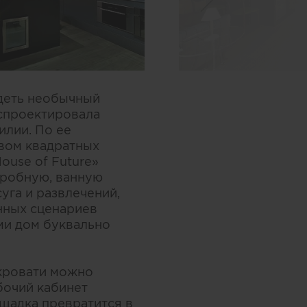
идеть необычный
 спроектировала
илии. По ее
вом квадратных
ouse of Future»
деробную, ванную
уга и развлечений,
енных сценариев
ми дом буквально
 кровати можно
бочий кабинет
ощадка превратится в