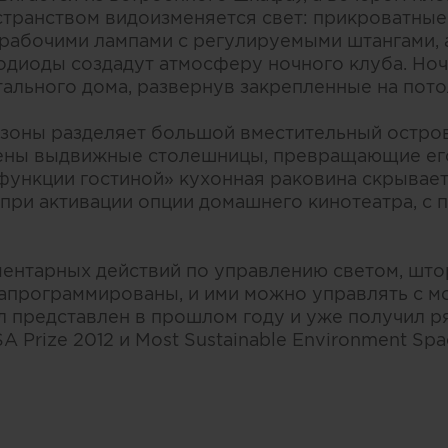
остранством видоизменяется свет: прикроватные
рабочими лампами с регулируемыми штангами, 
одиоды создадут атмосферу ночного клуба. Ноч
тального дома, развернув закрепленные на пот
зоны разделяет большой вместительный остров,
ены выдвижные столешницы, превращающие его
функции гостиной» кухонная раковина скрываетс
 при активации опции домашнего кинотеатра, с 
ентарных действий по управлению светом, штора
апрограммированы, и ими можно управлять с м
л представлен в прошлом году и уже получил ря
Prize 2012 и Most Sustainable Environment Spa