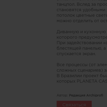
танцпол. Вслед за пр
становятся удобными 
потолок цветные свет
можно отделить от ос
Диванную и кухонную 
которого предусмотр
При задействовании «
блестящей панелью, а
спускается экран.
Все процессы (от элем
сложных сценариев) з
В Бразилии проект бы
которых PLANETA CASA 
Автор:
Редакция Archiprofi
Связаться