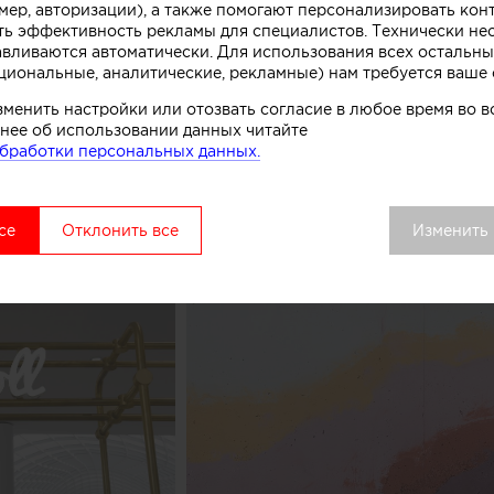
мер, авторизации), а также помогают персонализировать кон
к, символизирующих систему охлаждения в автоматах
ть эффективность рекламы для специалистов. Технически н
комства.
авливаются автоматически. Для использования всех остальны
циональные, аналитические, рекламные) нам требуется ваше 
вой точки выделяется среди других объектов торгово
зменить настройки или отозвать согласие в любое время во
нее об использовании данных читайте
удалось сосредоточить внимание покупателей как на 
бработки персональных данных.
ом процессе, в основе которого перемешивание слоев 
добавок», рассказывают авторы этого небольшого про
се
Отклонить все
Изменить