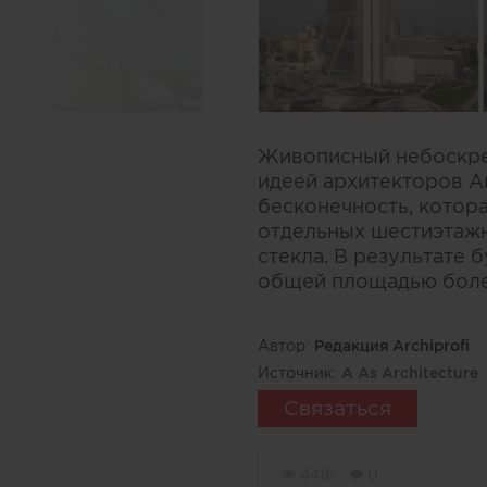
Живописный небоскреб
идеей архитекторов Ara
бесконечность, котор
отдельных шестиэтажн
стекла. В результате 
общей площадью более
Автор:
Редакция Archiprofi
Источник:
A As Architecture
Связаться
4416
0