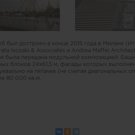
 был достроен в конце 2015 года в Милане (Ит
ta Isozaki & Associates и Andrea Maffei Architec
ая была передана модульной композицией. Башн
ых блоков 24х61,5 м, фасады которых выполне
буквально на пятачке (не считая диагональных о
 80 000 кв.м.