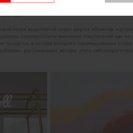
нированного бетона. Логотип магазина мороженого б
к, символизирующих систему охлаждения в автоматах
комства.
вой точки выделяется среди других объектов торгово
удалось сосредоточить внимание покупателей как на 
ом процессе, в основе которого перемешивание слоев 
добавок», рассказывают авторы этого небольшого про