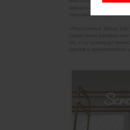
многослойной заливки то
каркасе из медных трубо
популярного ледяного ла
«Монолитный фасад торго
Средствами дизайна нам 
так и на производственн
орехов и ароматических 