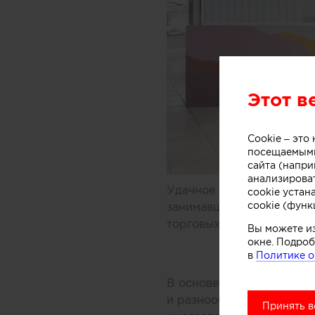
Этот в
Cookie – эт
посещаемыми
сайта (напри
анализирова
Удачное решение предлож
cookie устан
cookie (функ
занимавшиеся дизайном 
торговых центров Мельбу
Вы можете и
окне. Подроб
в
Политике о
В основе концепции масс
и разнообразных добавок
Принять в