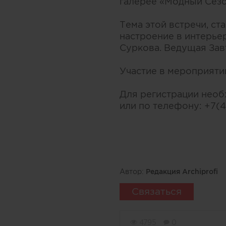
галерее «Модный Сезон»
Тема этой встречи, ст
настроение в интерье
Суркова. Ведущая Завт
Участие в мероприятии
Для регистрации необх
или по телефону: +7(
Автор:
Редакция Archiprofi
Связаться
4795
0