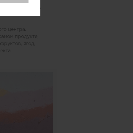
ыл закреплен на
 по производству
го центра.
самом продукте,
фруктов, ягод,
екта.