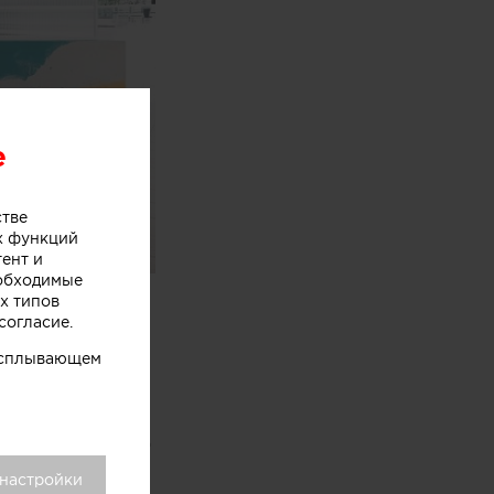
e
стве
х функций
тент и
еобходимые
wocan,
х типов
согласие.
одном из
 всплывающем
оями мороженого
хники
 настройки