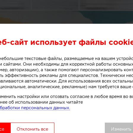
еб-сайт использует файлы cooki
о небольшие текстовые файлы, размещаемые на вашем устрой
 сайтами. Они необходимы для корректной работы основны
мер, авторизации), а также помогают персонализировать кон
ть эффективность рекламы для специалистов. Технически н
или специалисты бюро One Design Office и Studio T
авливаются автоматически. Для использования всех остальны
циональные, аналитические, рекламные) нам требуется ваше 
небольшого магазина мороженого, расположенного в 
рна (Австралия).
зменить настройки или отозвать согласие в любое время во
нее об использовании данных читайте
бработки персональных данных.
ивной стойки лежит образ емкости с несколькими сл
. Технически замысел был реализован при помощи те
се
Отклонить все
Изменить