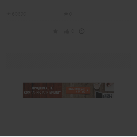
60690
0
0