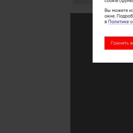
cookie (функ
Вы можете и
окне. Подроб
в
Политике о
Принять в