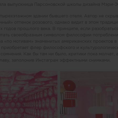
ила выпускница Парсоновской школы дизайна Мэри-Э
етырехэтажном здании бывшего отеля. Автор не скрыв
чный» оттенок розового, однако видит в этом традици
х годов прошлого века. В принципе, если разобрать
тать своеобразным символом философии потребления
на «по мотивам» знаменитых американских проектов в 
и приобретает флер философского и культурологичес
сомнения. Как бы там ни было, критики пока молчат, 
лаву, заполонив Инстаграм эффектными снимками.