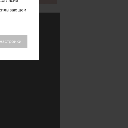
согласие.
 всплывающем
 настройки