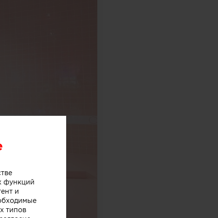
e
стве
х функций
тент и
еобходимые
х типов