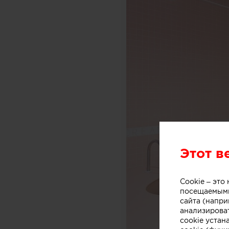
Этот в
Cookie – эт
посещаемыми
сайта (напри
анализирова
cookie устан