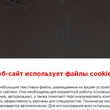
еб-сайт использует файлы cooki
о небольшие текстовые файлы, размещаемые на вашем устрой
 сайтами. Они необходимы для корректной работы основны
мер, авторизации), а также помогают персонализировать кон
ть эффективность рекламы для специалистов. Технически н
авливаются автоматически. Для использования всех остальны