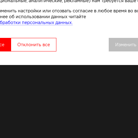
циональные, аналитические, рекламные) нам требуется ваше 
зменить настройки или отозвать согласие в любое время во
нее об использовании данных читайте
бработки персональных данных.
се
Отклонить все
Изменить