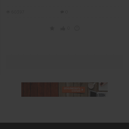
60397
0
0