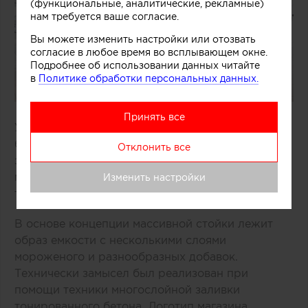
(функциональные, аналитические, рекламные)
нам требуется ваше согласие.
Вы можете изменить настройки или отозвать
согласие в любое время во всплывающем окне.
Подробнее об использовании данных читайте
в
Политике обработки персональных данных.
Принять все
Удачное решение предложили специалисты
бюро One Design Office и Studio Twocan,
Отклонить все
занимавшиеся дизайном небольшого магазина
мороженого, расположенного в одном из
Изменить настройки
торговых центров Мельбурна (Австралия).
В основе концепции массивной стойки лежит
образ емкости с несколькими слоями
мороженого и разнообразных добавок.
Технически замысел был реализован при
помощи техники многослойной заливки
тонированного бетона. Логотип магазина