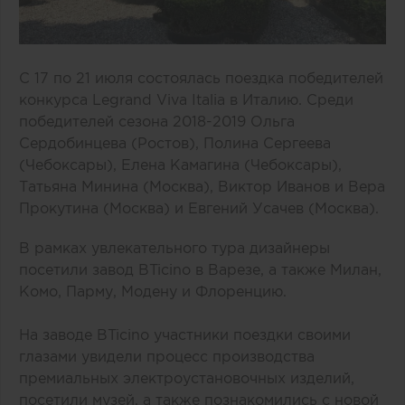
С 17 по 21 июля состоялась поездка победителей
конкурса
Legrand
Viva Italia в Италию. Среди
победителей сезона 2018-2019 Ольга
Сердобинцева (Ростов), Полина Сергеева
(Чебоксары), Елена Камагина (Чебоксары),
Татьяна Минина (Москва), Виктор Иванов и Вера
Прокутина (Москва) и Евгений Усачев (Москва).
В рамках увлекательного тура дизайнеры
посетили завод B
T
icino в Варезе, а также Милан,
Комо, Парму, Модену и Флоренцию.
На заводе B
T
icino участники поездки своими
глазами увидели процесс производства
премиальных электроустановочных изделий,
посетили музей, а также познакомились с новой