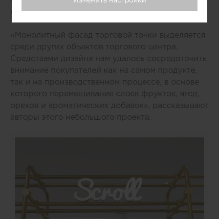
популярного ледяного лакомства.
«Монолитный фасад торговой точки выделяется
среди других объектов торгового центра.
Средствами дизайна нам удалось сосредоточить
внимание покупателей как на самом продукте,
так и на производственном процессе, в основе
которого перемешивание слоев фруктов, ягод,
орехов и ароматических добавок», рассказывают
авторы этого небольшого проекта.