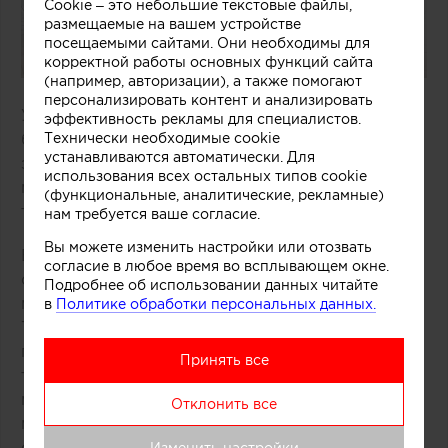
Cookie – это небольшие текстовые файлы,
размещаемые на вашем устройстве
посещаемыми сайтами. Они необходимы для
корректной работы основных функций сайта
(например, авторизации), а также помогают
персонализировать контент и анализировать
Удачное решение предложили специалисты
эффективность рекламы для специалистов.
Технически необходимые cookie
бюро One Design Office и Studio Twocan,
устанавливаются автоматически. Для
занимавшиеся дизайном небольшого магазина
использования всех остальных типов cookie
мороженого, расположенного в одном из
(функциональные, аналитические, рекламные)
торговых центров Мельбурна (Австралия).
нам требуется ваше согласие.
Вы можете изменить настройки или отозвать
В основе концепции массивной стойки лежит
согласие в любое время во всплывающем окне.
образ емкости с несколькими слоями
Подробнее об использовании данных читайте
мороженого и разнообразных добавок.
в
Политике обработки персональных данных.
Технически замысел был реализован при
помощи техники многослойной заливки
Принять все
тонированного бетона. Логотип магазина
мороженого был закреплен на каркасе из
Отклонить все
медных трубок, символизирующих систему
охлаждения в автоматах по производству
Изменить настройки