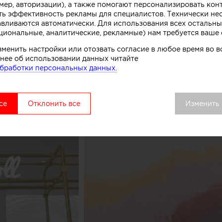
мер, авторизации), а также помогают персонализировать кон
к, символизирующих систему охлаждения в автоматах
ть эффективность рекламы для специалистов. Технически н
комства.
авливаются автоматически. Для использования всех остальны
циональные, аналитические, рекламные) нам требуется ваше 
вой точки выделяется среди других объектов торгово
зменить настройки или отозвать согласие в любое время во
нее об использовании данных читайте
удалось сосредоточить внимание покупателей как на 
бработки персональных данных.
ом процессе, в основе которого перемешивание слоев 
добавок», рассказывают авторы этого небольшого про
се
Отклонить все
Изменить