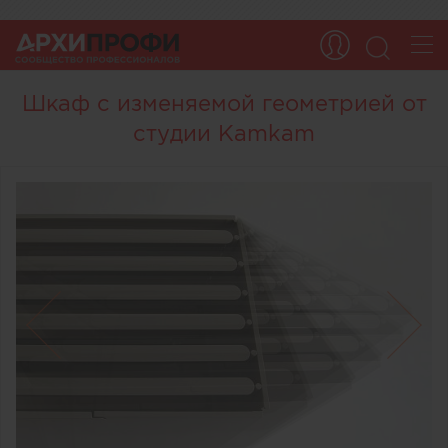
Шкаф с изменяемой геометрией от
студии Kamkam