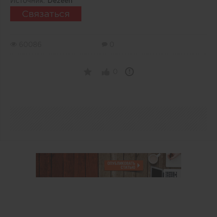
Источник:
Dezeen
Связаться
60086
0
0