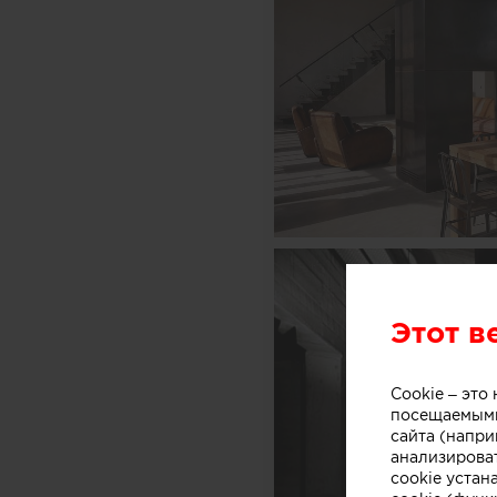
Этот в
Cookie – эт
посещаемыми
сайта (напри
анализирова
cookie устан