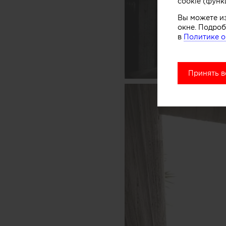
cookie (функ
Вы можете и
окне. Подроб
в
Политике о
Принять в