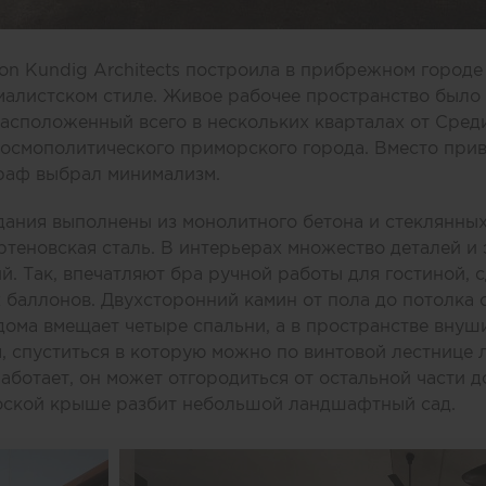
on Kundig Architects построила в прибрежном город
алистском стиле. Живое рабочее пространство было
Расположенный всего в нескольких кварталах от Сред
космополитического приморского города. Вместо прив
граф выбрал минимализм.
ания выполнены из монолитного бетона и стеклянных
ртеновская сталь. В интерьерах множество деталей и 
й. Так, впечатляют бра ручной работы для гостиной, 
х баллонов. Двухсторонний камин от пола до потолка 
дома вмещает четыре спальни, а в пространстве внуш
 спуститься в которую можно по винтовой лестнице 
аботает, он может отгородиться от остальной части д
лоской крыше разбит небольшой ландшафтный сад.