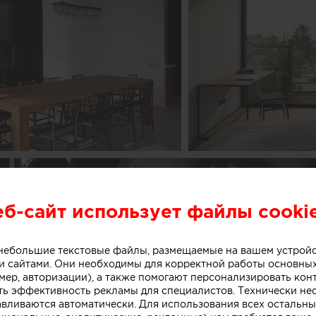
еб-сайт использует файлы cooki
о небольшие текстовые файлы, размещаемые на вашем устрой
 сайтами. Они необходимы для корректной работы основны
мер, авторизации), а также помогают персонализировать кон
ть эффективность рекламы для специалистов. Технически н
авливаются автоматически. Для использования всех остальны