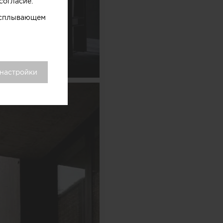
согласие.
 всплывающем
 настройки