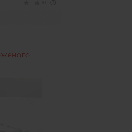
10
оженого