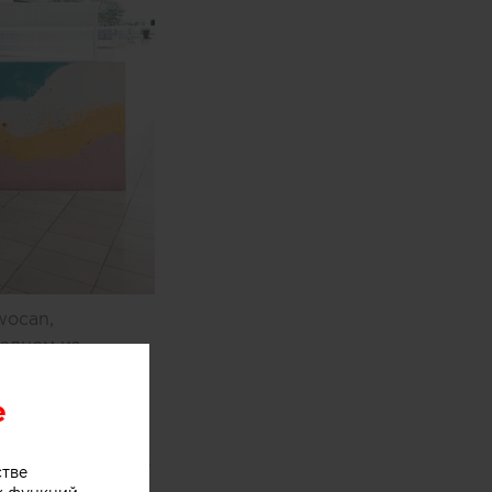
wocan,
одном из
e
оями мороженого
стве
хники