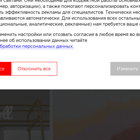
 сайтами. Они необходимы для корректной работы основны
мер, авторизации), а также помогают персонализировать кон
нированного бетона. Логотип магазина мороженого б
ть эффективность рекламы для специалистов. Технически н
к, символизирующих систему охлаждения в автоматах
авливаются автоматически. Для использования всех остальны
комства.
циональные, аналитические, рекламные) нам требуется ваше 
зменить настройки или отозвать согласие в любое время во
вой точки выделяется среди других объектов торгово
нее об использовании данных читайте
удалось сосредоточить внимание покупателей как на 
бработки персональных данных.
ом процессе, в основе которого перемешивание слоев 
добавок», рассказывают авторы этого небольшого про
се
Отклонить все
Изменить