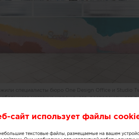
или специалисты бюро One Design Office и Studio T
небольшого магазина мороженого, расположенного в 
рна (Австралия).
еб-сайт использует файлы cooki
ивной стойки лежит образ емкости с несколькими сл
о небольшие текстовые файлы, размещаемые на вашем устрой
. Технически замысел был реализован при помощи те