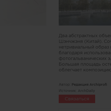
Два абстрактных объе
Шэнчжэня (Китай). Со
нетривиальный образ п
благодаря использова
фотогальванических э
Большая площадь осте
облегчает композицию
Автор:
Редакция Archiprofi
Источник:
ArchDaily
Связаться