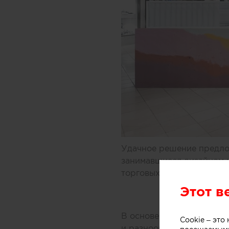
Удачное решение предлож
занимавшиеся дизайном 
торговых центров Мельбу
Этот в
В основе концепции масс
Cookie – эт
и разнообразных добавок