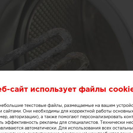
еб-сайт использует файлы cooki
о небольшие текстовые файлы, размещаемые на вашем устрой
 сайтами. Они необходимы для корректной работы основны
мер, авторизации), а также помогают персонализировать кон
ть эффективность рекламы для специалистов. Технически н
авливаются автоматически. Для использования всех остальны