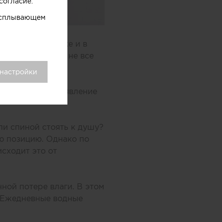
согласие.
 всплывающем
тирке, в чайнике и в
и. Но и это еще не все
 настройки
ия, возможно появление
ли спиной стоять к душу?
ую позицию. Однако по
сходит это от
ной потере влаги. В этом
. Ежедневные водные