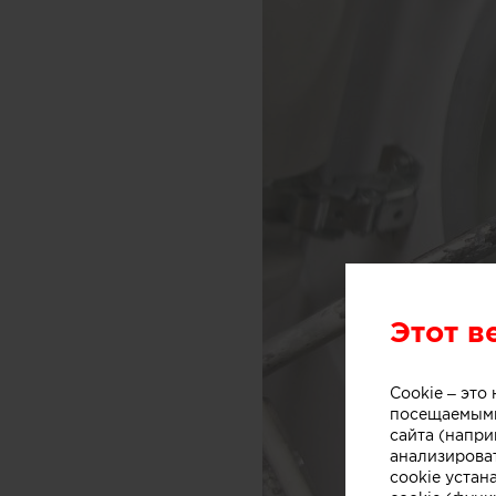
Этот в
Cookie – эт
посещаемыми
сайта (напри
анализирова
cookie устан