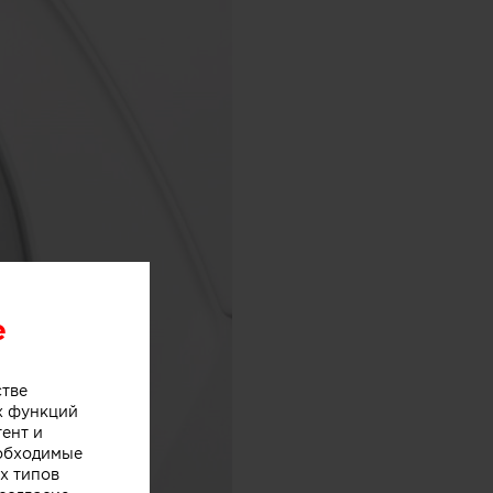
e
стве
х функций
тент и
еобходимые
х типов