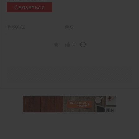
Связаться
60172
0
0