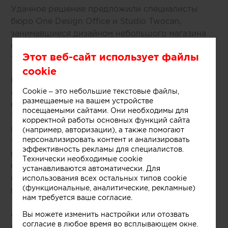
Удачное решение предложили специалисты
бюро One Design Office и Studio Twocan,
занимавшиеся дизайном небольшого магазина
мороженого, расположенного в одном из
Этот веб-сайт использует файлы
торговых центров Мельбурна (Австралия).
cookie
В основе концепции массивной стойки лежит
Cookie – это небольшие текстовые файлы,
образ емкости с несколькими слоями
размещаемые на вашем устройстве
мороженого и разнообразных добавок.
посещаемыми сайтами. Они необходимы для
Технически замысел был реализован при
корректной работы основных функций сайта
помощи техники многослойной заливки
(например, авторизации), а также помогают
персонализировать контент и анализировать
тонированного бетона. Логотип магазина
эффективность рекламы для специалистов.
мороженого был закреплен на каркасе из
Технически необходимые cookie
медных трубок, символизирующих систему
устанавливаются автоматически. Для
охлаждения в автоматах по производству
использования всех остальных типов cookie
(функциональные, аналитические, рекламные)
популярного ледяного лакомства.
нам требуется ваше согласие.
«Монолитный фасад торговой точки выделяется
Вы можете изменить настройки или отозвать
согласие в любое время во всплывающем окне.
среди других объектов торгового центра.