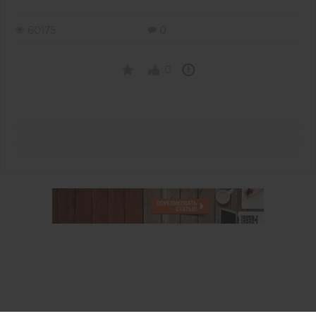
60175
0
0