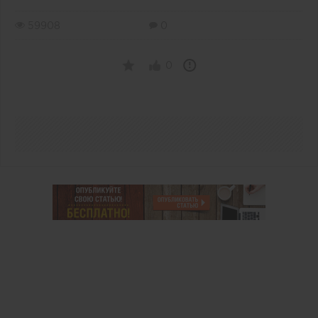
59908
0
0