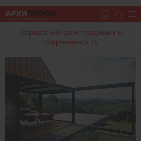
Хорватский дом: традиции и
современность