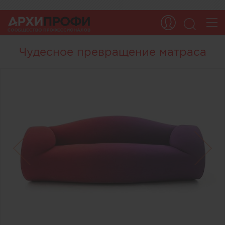
Чудесное превращение матраса