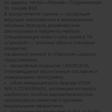
по адресу: метро «Лесная», Студенческая,
10, секция В58.
В ассортименте салона — продукция
ведущих европейских и американских
обойных брендов, дизайнерские
светильники и предметы мебели.
Специализация нового шоу-рума в ТК
«Ланской» — элитные обои и стеновые
покрытия.
На данный момент в «Ланском» широко
представлены:
• рельефные покрытия LINCRUSTA,
отличающиеся экологичным составом и
уникальными текстурами;
• обои американского бренда YORK
WALLCOWERINGS, коллекции которого
изобилуют особой выразительностью,
прорисовкой сюжетов и прочими
визуальными эффектами;
• классические покрытия AURA и AURA