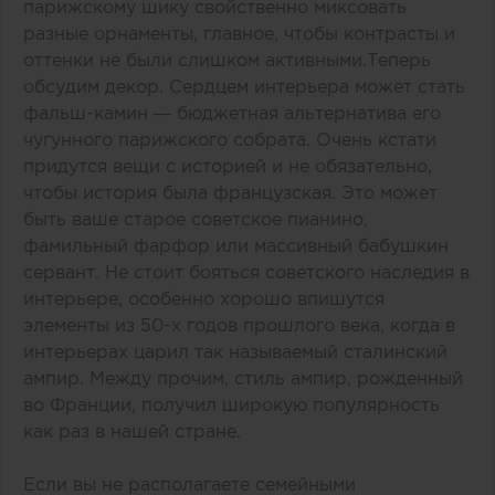
парижскому шику свойственно миксовать
разные орнаменты, главное, чтобы контрасты и
оттенки не были слишком активными.Теперь
обсудим декор. Сердцем интерьера может стать
фальш-камин — бюджетная альтернатива его
чугунного парижского собрата. Очень кстати
придутся вещи с историей и не обязательно,
чтобы история была французская. Это может
быть ваше старое советское пианино,
фамильный фарфор или массивный бабушкин
сервант. Не стоит бояться советского наследия в
интерьере, особенно хорошо впишутся
элементы из 50-х годов прошлого века, когда в
интерьерах царил так называемый сталинский
ампир. Между прочим, стиль ампир, рожденный
во Франции, получил широкую популярность
как раз в нашей стране.
Если вы не располагаете семейными