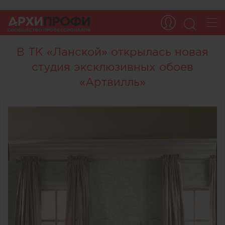
В ТК «Ланской» открылась новая
студия эксклюзивных обоев
«Артвилль»