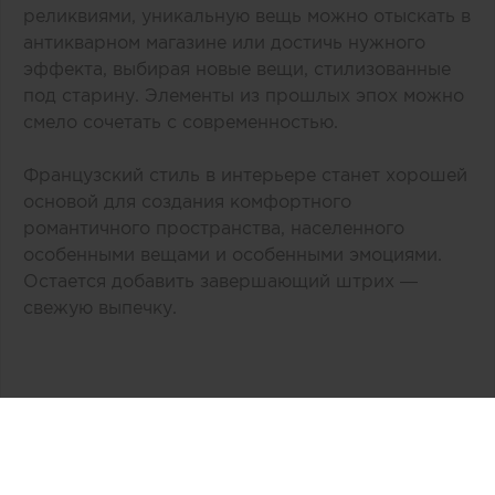
реликвиями, уникальную вещь можно отыскать в
антикварном магазине или достичь нужного
эффекта, выбирая новые вещи, стилизованные
под старину. Элементы из прошлых эпох можно
смело сочетать с современностью.
Французский стиль в интерьере станет хорошей
основой для создания комфортного
романтичного пространства, населенного
особенными вещами и особенными эмоциями.
Остается добавить завершающий штрих —
свежую выпечку.
Автор:
Тk Ланской