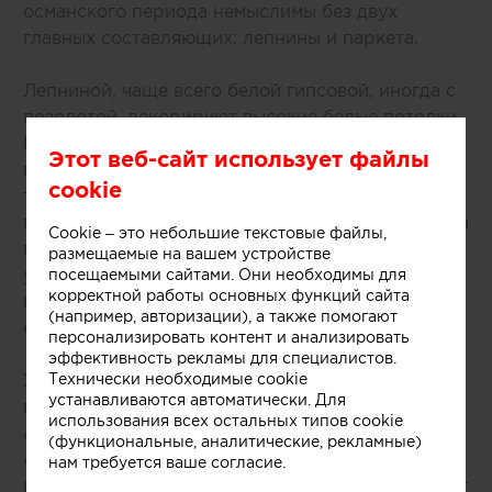
османского периода немыслимы без двух
главных составляющих: лепнины и паркета.
Лепниной, чаще всего белой гипсовой, иногда с
позолотой, декорируют высокие белые потолки.
В парижских квартирах старого фонда лепнина
Этот веб-сайт использует файлы
всегда идет в дуэте с паркетом, он может быть
cookie
тёмным или светлым, матовым или глянцевым,
главное, чтобы был выложен «‎ёлочкой». Фактура
Cookie – это небольшие текстовые файлы,
паркета визуально согревает интерьер,
размещаемые на вашем устройстве
уравновешивая «‎прохладный» эффект
посещаемыми сайтами. Они необходимы для
корректной работы основных функций сайта
минималистичных светлых стен — ещё одной
(например, авторизации), а также помогают
составляющей парижского стиля в интерьере.
персонализировать контент и анализировать
эффективность рекламы для специалистов.
Характерная цветовая гамма всегда светлая, как
Технически необходимые cookie
устанавливаются автоматически. Для
в стиле прованс, контрасты и яркие цветовые
использования всех остальных типов cookie
акценты встречаются редко. Распространенные
(функциональные, аналитические, рекламные)
«‎парижские» оттенки: белый, кремовый и кофе с
нам требуется ваше согласие.
молоком. Такая цветовая схема хорошо работает