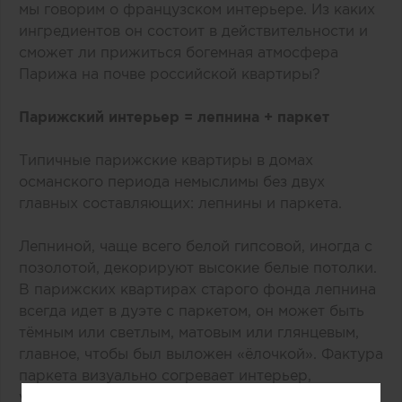
мы говорим о французском интерьере. Из каких
ингредиентов он состоит в действительности и
сможет ли прижиться богемная атмосфера
Парижа на почве российской квартиры?
Парижский интерьер = лепнина + паркет
Типичные парижские квартиры в домах
османского периода немыслимы без двух
главных составляющих: лепнины и паркета.
Лепниной, чаще всего белой гипсовой, иногда с
позолотой, декорируют высокие белые потолки.
В парижских квартирах старого фонда лепнина
всегда идет в дуэте с паркетом, он может быть
тёмным или светлым, матовым или глянцевым,
главное, чтобы был выложен «‎ёлочкой». Фактура
паркета визуально согревает интерьер,
уравновешивая «‎прохладный» эффект