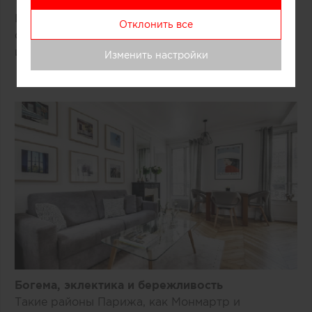
Камин, ленина и паркет в таких пространствах
Отклонить все
органично соседствуют с современной мебелью
и декором.
Изменить настройки
Богема, эклектика и бережливость
Такие районы Парижа, как Монмартр и