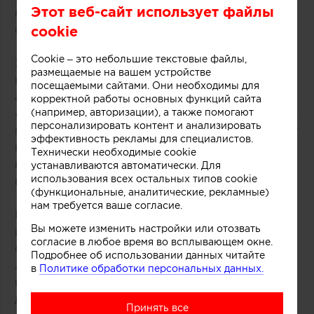
Этот веб-сайт использует файлы
минималистичных светлых стен — ещё одной
составляющей парижского стиля в интерьере.
cookie
Cookie – это небольшие текстовые файлы,
Характерная цветовая гамма всегда светлая, как
размещаемые на вашем устройстве
в стиле прованс, контрасты и яркие цветовые
посещаемыми сайтами. Они необходимы для
акценты встречаются редко. Распространенные
корректной работы основных функций сайта
(например, авторизации), а также помогают
«‎парижские» оттенки: белый, кремовый и кофе с
персонализировать контент и анализировать
молоком. Такая цветовая схема хорошо работает
эффективность рекламы для специалистов.
вместе с большими французскими окнами,
Технически необходимые cookie
визуально наполняя пространство светом и
устанавливаются автоматически. Для
использования всех остальных типов cookie
воздухом.
(функциональные, аналитические, рекламные)
нам требуется ваше согласие.
К другим узнаваемым элементам французского
Вы можете изменить настройки или отозвать
интерьера можно отнести камин. В османских
согласие в любое время во всплывающем окне.
особняках всё ещё обитают наследники эпохи
Подробнее об использовании данных читайте
Людовика XVI — величественные мраморные
в
Политике обработки персональных данных.
или каменные камины, отделанные чугуном и
декорированные лепными завитками.
Принять все