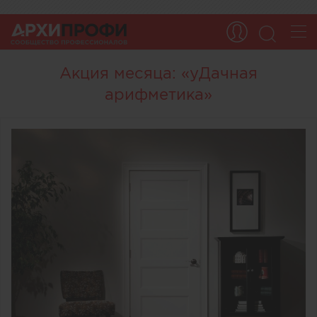
Акция месяца: «уДачная
арифметика»