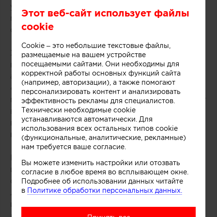
уравновешивая «‎прохладный» эффект
Этот веб-сайт использует файлы
минималистичных светлых стен — ещё одной
cookie
составляющей парижского стиля в интерьере.
Cookie – это небольшие текстовые файлы,
Характерная цветовая гамма всегда светлая, как
размещаемые на вашем устройстве
посещаемыми сайтами. Они необходимы для
в стиле прованс, контрасты и яркие цветовые
корректной работы основных функций сайта
акценты встречаются редко. Распространенные
(например, авторизации), а также помогают
«‎парижские» оттенки: белый, кремовый и кофе с
персонализировать контент и анализировать
молоком. Такая цветовая схема хорошо работает
эффективность рекламы для специалистов.
Технически необходимые cookie
вместе с большими французскими окнами,
устанавливаются автоматически. Для
визуально наполняя пространство светом и
использования всех остальных типов cookie
воздухом.
(функциональные, аналитические, рекламные)
нам требуется ваше согласие.
К другим узнаваемым элементам французского
Вы можете изменить настройки или отозвать
интерьера можно отнести камин. В османских
согласие в любое время во всплывающем окне.
особняках всё ещё обитают наследники эпохи
Подробнее об использовании данных читайте
в
Политике обработки персональных данных.
Людовика XVI — величественные мраморные
или каменные камины, отделанные чугуном и
декорированные лепными завитками.