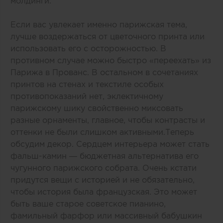
молдинги.
Если вас увлекает именно парижская тема,
лучше воздержаться от цветочного принта или
использовать его с осторожностью. В
противном случае можно быстро «переехать» из
Парижа в Прованс. В остальном в сочетаниях
принтов на стенах и текстиле особых
противопоказаний нет, эклектичному
парижскому шику свойственно миксовать
разные орнаменты, главное, чтобы контрасты и
оттенки не были слишком активными.Теперь
обсудим декор. Сердцем интерьера может стать
фальш-камин — бюджетная альтернатива его
чугунного парижского собрата. Очень кстати
придутся вещи с историей и не обязательно,
чтобы история была французская. Это может
быть ваше старое советское пианино,
фамильный фарфор или массивный бабушкин