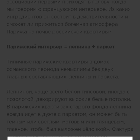
ассоциации первыми приходят в голову, когда
мы говорим о французском интерьере. Из каких
ингредиентов он состоит в действительности и
сможет ли прижиться богемная атмосфера
Парижа на почве российской квартиры?
Парижский интерьер = лепнина + паркет
Типичные парижские квартиры в домах
османского периода немыслимы без двух
главных составляющих: лепнины и паркета.
Лепниной, чаще всего белой гипсовой, иногда с
позолотой, декорируют высокие белые потолки.
В парижских квартирах старого фонда лепнина
всегда идет в дуэте с паркетом, он может быть
тёмным или светлым, матовым или глянцевым,
главное, чтобы был выложен «‎ёлочкой». Фактура
паркета визуально согревает интерьер,