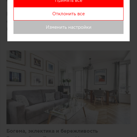
Принять все
Камин, ленина и паркет в таких пространствах
Отклонить все
органично соседствуют с современной мебелью
Изменить настройки
и декором.
Богема, эклектика и бережливость