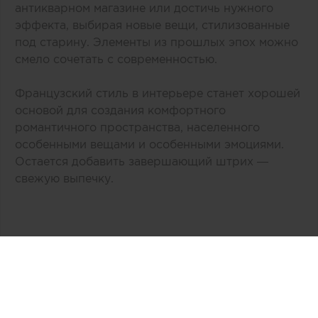
антикварном магазине или достичь нужного
эффекта, выбирая новые вещи, стилизованные
под старину. Элементы из прошлых эпох можно
смело сочетать с современностью.
Французский стиль в интерьере станет хорошей
основой для создания комфортного
романтичного пространства, населенного
особенными вещами и особенными эмоциями.
Остается добавить завершающий штрих —
свежую выпечку.
Автор:
Тk Ланской
Дата публикации:
04.10.2019