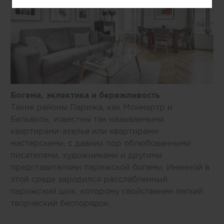
Богема, эклектика и бережливость
Такие районы Парижа, как Монмартр и
Бельвиль, известны так называемыми
квартирами-ателье или квартирами-
мастерскими, с давних пор облюбованными
писателями, художниками и другими
представителями парижской богемы. Именной в
этой среде зародился расслабленный
парижский шик, которому свойственен легкий
творческий беспорядок.