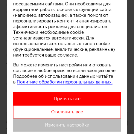
посещаемыми сайтами. Они необходимы для
визуально наполняя пространство светом и
корректной работы основных функций сайта
воздухом.
(например, авторизации), а также помогают
персонализировать контент и анализировать
К другим узнаваемым элементам французского
эффективность рекламы для специалистов.
Технически необходимые cookie
интерьера можно отнести камин. В османских
устанавливаются автоматически. Для
особняках всё ещё обитают наследники эпохи
использования всех остальных типов cookie
Людовика XVI — величественные мраморные
(функциональные, аналитические, рекламные)
или каменные камины, отделанные чугуном и
нам требуется ваше согласие.
декорированные лепными завитками.
Вы можете изменить настройки или отозвать
согласие в любое время во всплывающем окне.
Камин, ленина и паркет в таких пространствах
Подробнее об использовании данных читайте
в
Политике обработки персональных данных.
органично соседствуют с современной мебелью
и декором.
Принять все
Отклонить все
Изменить настройки