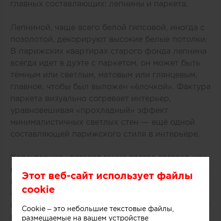
главных составляющих: лепнины и паркета.
Лепниной, чаще всего белой гипсовой, иногда с
позолотой, декорируют высокие белые потолки.
В парижских квартирах старого фонда лепнина
всегда идет в дуэте с паркетом, он может быть
тёмным или светлым, матовым или глянцевым,
главное, чтобы был выложен «‎ёлочкой». Фактура
паркета визуально согревает интерьер,
уравновешивая «‎прохладный» эффект
минималистичных светлых стен — ещё одной
составляющей парижского стиля в интерьере.
Характерная цветовая гамма всегда светлая, как
в стиле прованс, контрасты и яркие цветовые
Этот веб-сайт использует файлы
акценты встречаются редко. Распространенные
cookie
«‎парижские» оттенки: белый, кремовый и кофе с
молоком. Такая цветовая схема хорошо работает
Cookie – это небольшие текстовые файлы,
вместе с большими французскими окнами,
размещаемые на вашем устройстве