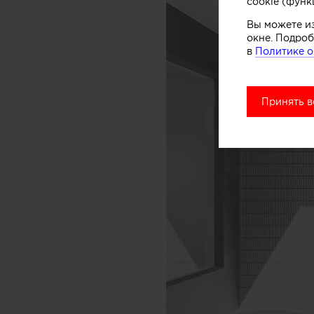
cookie (функ
Вы можете и
окне. Подроб
в
Политике о
Принять в