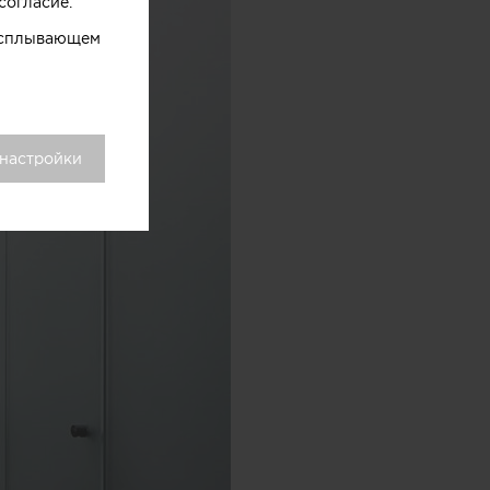
согласие.
 всплывающем
 настройки