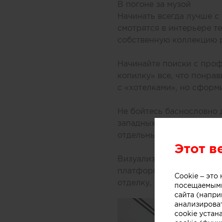
В погоне за музой
Начинать всегда лучше с 
смотрятся в интерьере т
собственную коллекцию р
Начинайте поиски с проф
копилку» все, что понра
с «хотелками», но сформ
Не бойтесь баснословно
западных лофтов и дизай
отдельные идеи, композ
Этот в
Визуализируйте дизайн-п
платформе вы сможете с
Cookie – эт
отделку, мебель и декор,
посещаемыми
сайта (напри
анализирова
cookie устан