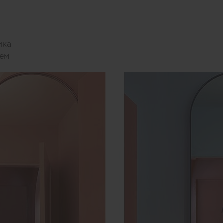
ика
вем