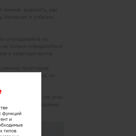
 гаммой, выяснить, как
ь Интернет и собрать
ло откладывайте «в
о не только определиться
ние о квартире мечты.
ышленных просторов
ерьеры не удастся, но
а вооружение.
e
 как Планоплан. На этой
рать цветовое решение,
стве
х функций
тент и
еобходимые
х типов