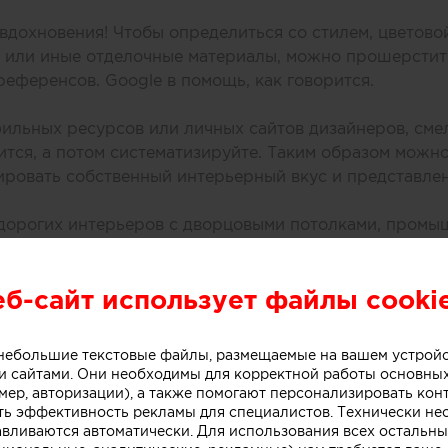
вдохновения! Чтобы определиться со стилем, цветовой
е или иные отделочные материалы, можно прошерстит
еференсов. Google в помощь, как говорится.
ильных ресурсов или личных сайтов дизайнеров, сме
вится, а потом систематизируйте. Таким образом можн
ировать собственный интерьерный вкус и представле
 дорогих интерьеров с дворцовыми потолками, пром
нерского эксклюзива. Полностью скопировать эти инт
иционные решения и общее настроение можно взять н
еб-сайт использует файлы cooki
роект квартиры с помощью 3-D планировщиков, таких
оздать собственный рендер любого помещения, подоб
о небольшие текстовые файлы, размещаемые на вашем устрой
 выбирая материалы из каталога.
 сайтами. Они необходимы для корректной работы основны
мер, авторизации), а также помогают персонализировать кон
ть эффективность рекламы для специалистов. Технически н
авливаются автоматически. Для использования всех остальны