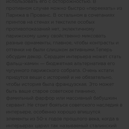
использовать его с осторожностью. В
противном случае можно быстро «переехать» из
Парижа в Прованс. В остальном в сочетаниях
принтов на стенах и текстиле особых
противопоказаний нет, эклектичному
парижскому шику свойственно миксовать
разные орнаменты, главное, чтобы контрасты и
оттенки не были слишком активными.Теперь
обсудим декор. Сердцем интерьера может стать
фальш-камин — бюджетная альтернатива его
чугунного парижского собрата. Очень кстати
придутся вещи с историей и не обязательно,
чтобы история была французская. Это может
быть ваше старое советское пианино,
фамильный фарфор или массивный бабушкин
сервант. Не стоит бояться советского наследия в
интерьере, особенно хорошо впишутся
элементы из 50-х годов прошлого века, когда в
интерьерах царил так называемый сталинский