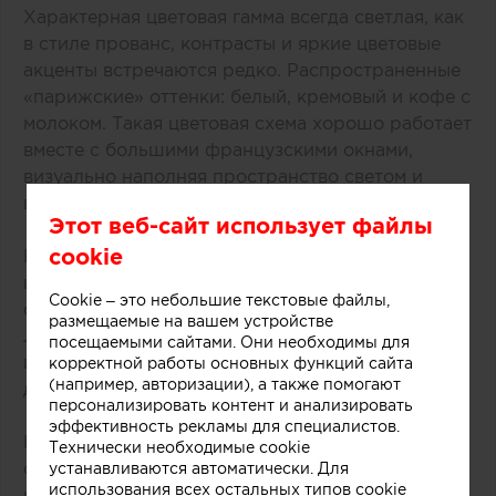
Характерная цветовая гамма всегда светлая, как
в стиле прованс, контрасты и яркие цветовые
акценты встречаются редко. Распространенные
«‎парижские» оттенки: белый, кремовый и кофе с
молоком. Такая цветовая схема хорошо работает
вместе с большими французскими окнами,
визуально наполняя пространство светом и
воздухом.
Этот веб-сайт использует файлы
cookie
К другим узнаваемым элементам французского
интерьера можно отнести камин. В османских
Cookie – это небольшие текстовые файлы,
особняках всё ещё обитают наследники эпохи
размещаемые на вашем устройстве
Людовика XVI — величественные мраморные
посещаемыми сайтами. Они необходимы для
или каменные камины, отделанные чугуном и
корректной работы основных функций сайта
(например, авторизации), а также помогают
декорированные лепными завитками.
персонализировать контент и анализировать
эффективность рекламы для специалистов.
Камин, ленина и паркет в таких пространствах
Технически необходимые cookie
органично соседствуют с современной мебелью
устанавливаются автоматически. Для
использования всех остальных типов cookie
и декором.