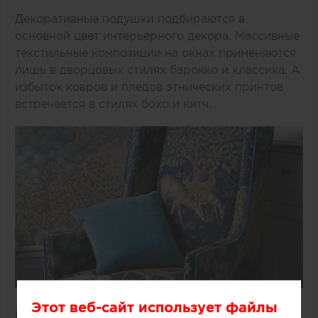
Декоративные подушки подбираются в
основной цвет интерьерного декора. Массивные
текстильные композиции на окнах применяются
лишь в дворцовых стилях барокко и классика. А
избыток ковров и пледов этнических принтов
встречается в стилях бохо и китч.
Этот веб-сайт использует файлы
Будьте в курсе дизайнерских решений и