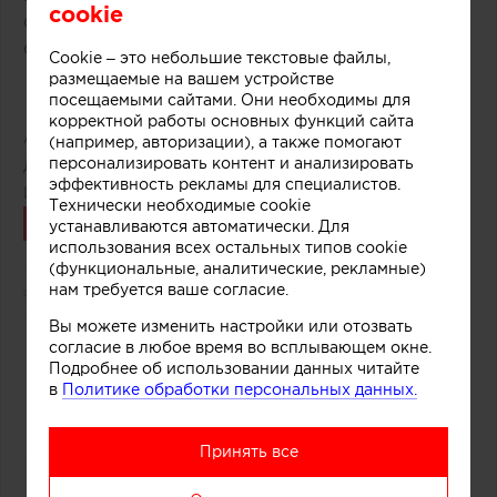
cookie
создавай свой неповторимый интерьер вместе
с ТК Ланской.
Cookie – это небольшие текстовые файлы,
размещаемые на вашем устройстве
посещаемыми сайтами. Они необходимы для
корректной работы основных функций сайта
Автор:
Тk Ланской
(например, авторизации), а также помогают
персонализировать контент и анализировать
Дата публикации:
26.02.2019
эффективность рекламы для специалистов.
Источник:
tk-lanskoy.ru
Технически необходимые cookie
Связаться
устанавливаются автоматически. Для
использования всех остальных типов cookie
(функциональные, аналитические, рекламные)
нам требуется ваше согласие.
1673
0
Вы можете изменить настройки или отозвать
согласие в любое время во всплывающем окне.
0
Подробнее об использовании данных читайте
в
Политике обработки персональных данных.
Принять все