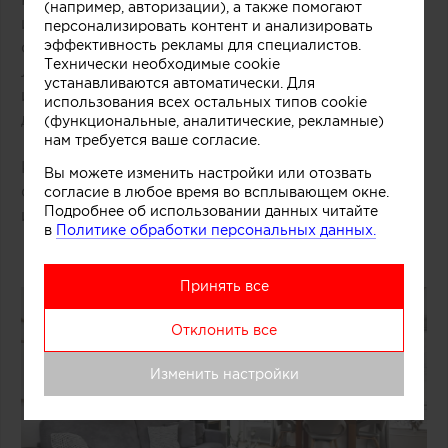
(например, авторизации), а также помогают
интерьера можно отнести камин. В османских
персонализировать контент и анализировать
эффективность рекламы для специалистов.
особняках всё ещё обитают наследники эпохи
Технически необходимые cookie
Людовика XVI — величественные мраморные
устанавливаются автоматически. Для
или каменные камины, отделанные чугуном и
использования всех остальных типов cookie
декорированные лепными завитками.
(функциональные, аналитические, рекламные)
нам требуется ваше согласие.
Камин, ленина и паркет в таких пространствах
Вы можете изменить настройки или отозвать
органично соседствуют с современной мебелью
согласие в любое время во всплывающем окне.
Подробнее об использовании данных читайте
и декором.
в
Политике обработки персональных данных.
Принять все
Отклонить все
Изменить настройки