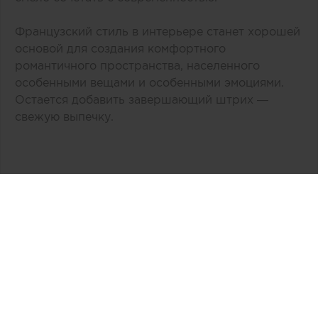
Французский стиль в интерьере станет хорошей
основой для создания комфортного
романтичного пространства, населенного
особенными вещами и особенными эмоциями.
Остается добавить завершающий штрих —
свежую выпечку.
Автор:
Тk Ланской
Дата публикации:
04.10.2019
Источник:
tk-lanskoy.ru
Связаться