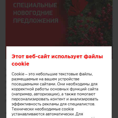
Этот веб-сайт использует файлы
cookie
Антитренды в дизайне интерьера, наметившиеся
Cookie – это небольшие текстовые файлы,
к концу 2018 года, говорят об одном — на пике
размещаемые на вашем устройстве
моды индивидуализация пространства.
посещаемыми сайтами. Они необходимы для
Создавать уникальный дизайн сложнее, чем
корректной работы основных функций сайта
следовать четкой стилевой инструкции, но какой
(например, авторизации), а также помогают
персонализировать контент и анализировать
простор для творчества это открывает!
эффективность рекламы для специалистов.
Технически необходимые cookie
Собирайте свой интерьер в салонах ТК
устанавливаются автоматически. Для