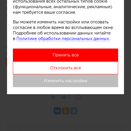
«Ланской».
использования всех остальных типов cookie
(функциональные, аналитические, рекламные)
Информация о Новогодней распродаже на
нам требуется ваше согласие.
официальном сайте.
Вы можете изменить настройки или отозвать
согласие в любое время во всплывающем окне.
Подробнее об использовании данных читайте
в
Политике обработки персональных данных.
Автор:
Тk Ланской
Дата публикации:
25.12.2018
Источник:
tk-lanskoy.ru
Принять все
Связаться
Отклонить все
1760
0
Изменить настройки
0