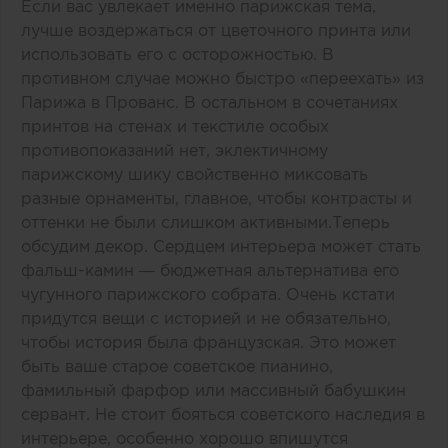
Если вас увлекает именно парижская тема,
лучше воздержаться от цветочного принта или
использовать его с осторожностью. В
противном случае можно быстро «переехать» из
Парижа в Прованс. В остальном в сочетаниях
принтов на стенах и текстиле особых
противопоказаний нет, эклектичному
парижскому шику свойственно миксовать
разные орнаменты, главное, чтобы контрасты и
оттенки не были слишком активными.Теперь
обсудим декор. Сердцем интерьера может стать
фальш-камин — бюджетная альтернатива его
чугунного парижского собрата. Очень кстати
придутся вещи с историей и не обязательно,
чтобы история была французская. Это может
быть ваше старое советское пианино,
фамильный фарфор или массивный бабушкин
сервант. Не стоит бояться советского наследия в
интерьере, особенно хорошо впишутся