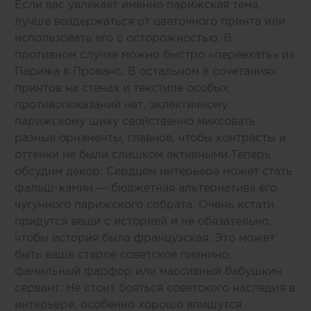
Если вас увлекает именно парижская тема,
лучше воздержаться от цветочного принта или
использовать его с осторожностью. В
противном случае можно быстро «переехать» из
Парижа в Прованс. В остальном в сочетаниях
принтов на стенах и текстиле особых
противопоказаний нет, эклектичному
парижскому шику свойственно миксовать
разные орнаменты, главное, чтобы контрасты и
оттенки не были слишком активными.Теперь
обсудим декор. Сердцем интерьера может стать
фальш-камин — бюджетная альтернатива его
чугунного парижского собрата. Очень кстати
придутся вещи с историей и не обязательно,
чтобы история была французская. Это может
быть ваше старое советское пианино,
фамильный фарфор или массивный бабушкин
сервант. Не стоит бояться советского наследия в
интерьере, особенно хорошо впишутся