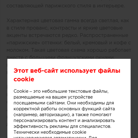
составляющей парижского стиля в интерьере.
Характерная цветовая гамма всегда светлая, как
в стиле прованс, контрасты и яркие цветовые
акценты встречаются редко. Распространенные
«‎парижские» оттенки: белый, кремовый и кофе с
молоком. Такая цветовая схема хорошо работает
вместе с большими французскими окнами,
визуально наполняя пространство светом и
Этот веб-сайт использует файлы
воздухом.
cookie
К другим узнаваемым элементам французского
Cookie – это небольшие текстовые файлы,
интерьера можно отнести камин. В османских
размещаемые на вашем устройстве
особняках всё ещё обитают наследники эпохи
посещаемыми сайтами. Они необходимы для
Людовика XVI — величественные мраморные
корректной работы основных функций сайта
(например, авторизации), а также помогают
или каменные камины, отделанные чугуном и
персонализировать контент и анализировать
декорированные лепными завитками.
эффективность рекламы для специалистов.
Технически необходимые cookie