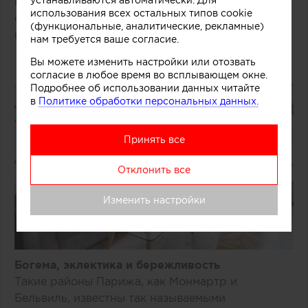
устанавливаются автоматически. Для
Камин, ленина и паркет в таких пространствах
использования всех остальных типов cookie
органично соседствуют с современной мебелью
(функциональные, аналитические, рекламные)
и декором.
нам требуется ваше согласие.
Вы можете изменить настройки или отозвать
согласие в любое время во всплывающем окне.
Подробнее об использовании данных читайте
в
Политике обработки персональных данных.
Принять все
Отклонить все
Изменить настройки
Богема, эклектика и бережливость
Такие районы Парижа, как Монмартр и
Бельвиль, известны так называемыми