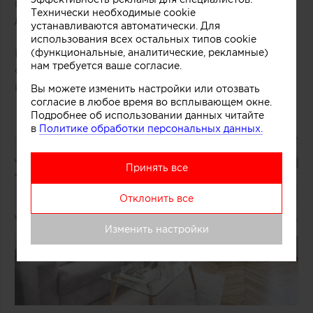
или каменные камины, отделанные чугуном и
Технически необходимые cookie
декорированные лепными завитками.
устанавливаются автоматически. Для
использования всех остальных типов cookie
Камин, ленина и паркет в таких пространствах
(функциональные, аналитические, рекламные)
нам требуется ваше согласие.
органично соседствуют с современной мебелью
и декором.
Вы можете изменить настройки или отозвать
согласие в любое время во всплывающем окне.
Подробнее об использовании данных читайте
в
Политике обработки персональных данных.
Принять все
Отклонить все
Изменить настройки