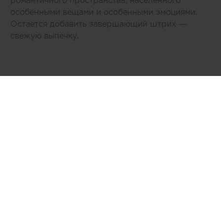
романтичного пространства, населенного
особенными вещами и особенными эмоциями.
Остается добавить завершающий штрих —
свежую выпечку.
Автор:
Тk Ланской
Дата публикации:
04.10.2019
Источник:
tk-lanskoy.ru
Связаться
4144
0
0