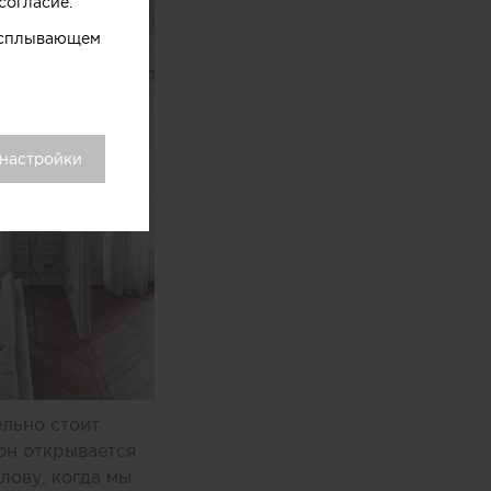
согласие.
 всплывающем
 настройки
ельно стоит
он открывается
лову, когда мы