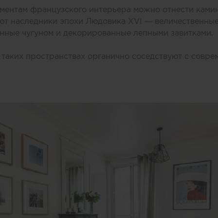
ментам французского интерьера можно отнести камин
ают наследники эпохи Людовика XVI — величественны
нные чугуном и декорированные лепными завитками.
в таких пространствах органично соседствуют с совр