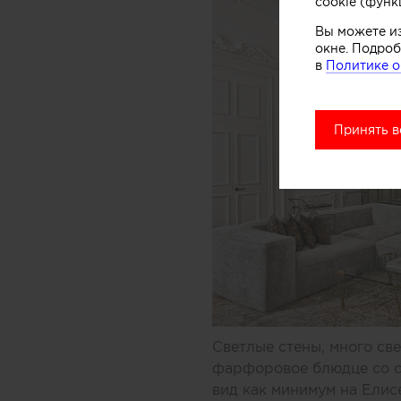
cookie (функ
Вы можете и
окне. Подроб
в
Политике о
Принять в
Светлые стены, много све
фарфоровое блюдце со с
вид как минимум на Елис