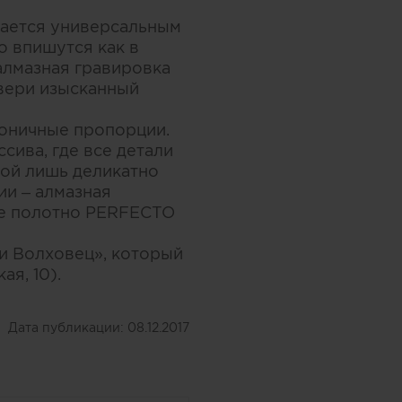
чается универсальным
о впишутся как в
 алмазная гравировка
двери изысканный
оничные пропорции.
сива, где все детали
ной лишь деликатно
ии – алмазная
ое полотно PERFECTO
ри Волховец», который
ая, 10).
Дата публикации:
08.12.2017