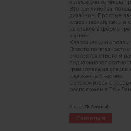
коллекцию из числа пр
Вторая линейка, попа
дизайном. Простые ла
классический, так и в
на стекле в форме гр
карниз.
Классическую коллек
Вместо помпезности и 
смотрятся строго и р
подчеркивает статност
гравировка на стекле
изысканный карниз.
Ознакомиться с ассор
расположен в ТК «Ланс
Автор:
Тk Ланской
Связаться