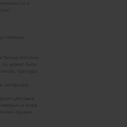
ительности и
тиры?
ух главных
е белые потолки.
, он может быть
очкой». Фактура
в интерьере.
яркие цветовые
кремовый и кофе
скими окнами,