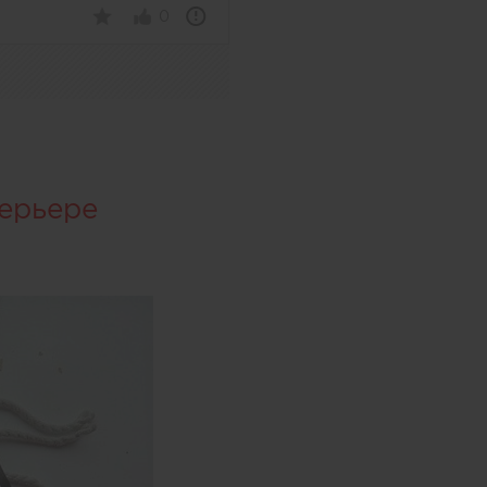
0
терьере