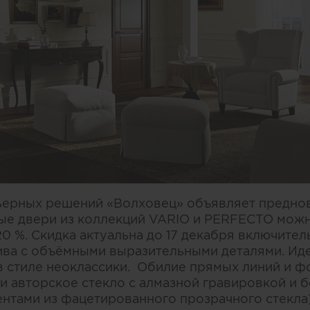
рьерных решений «Волховец» объявляет предн
ые двери из коллекций VARIO и PERFECTO можн
0 %. Скидка актуальна до 17 декабря включител
сива с объёмными выразительными деталями. Ид
в стиле неоклассики. Обилие прямых линий и 
 и авторское стекло с алмазной гравировкой и 
нтами из фацетированного прозрачного стекла