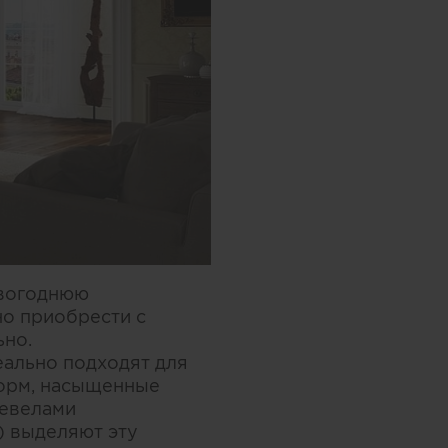
овогоднюю
о приобрести с
ьно.
еально подходят для
форм, насыщенные
бевелами
) выделяют эту