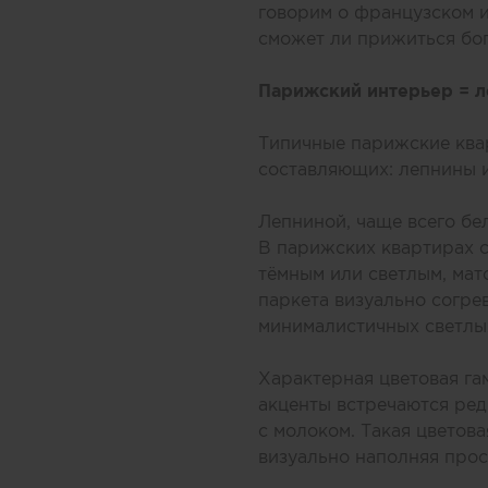
говорим о французском и
сможет ли прижиться бо
Парижский интерьер = л
Типичные парижские ква
составляющих: лепнины и
Лепниной, чаще всего бе
В парижских квартирах с
тёмным или светлым, мат
паркета визуально согре
минималистичных светлы
Характерная цветовая гам
акценты встречаются ред
с молоком. Такая цветов
визуально наполняя прос