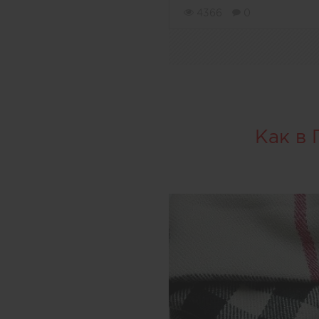
4366
0
Как в 