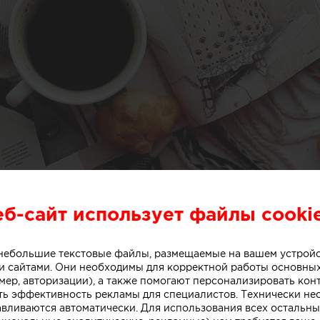
еб-сайт использует файлы cooki
остоит французский интерьер и сможет ли прижиться
о небольшие текстовые файлы, размещаемые на вашем устрой
чве российской квартиры?
 сайтами. Они необходимы для корректной работы основны
мер, авторизации), а также помогают персонализировать кон
ть эффективность рекламы для специалистов. Технически н
авливаются автоматически. Для использования всех остальны