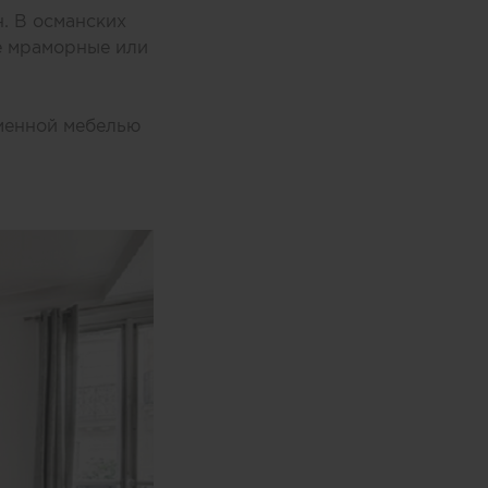
. В османских
е мраморные или
еменной мебелью