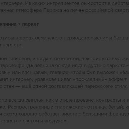
нтерьере. Из каких ингредиентов он состоит в действ
гемная атмосфера Парижа на почве российской квар
епнина + паркет
ртиры в домах османского периода немыслимы без дв
 паркета.
лой гипсовой, иногда с позолотой, декорируют высоки
тарого фонда лепнина всегда идет в дуэте с паркетом
овым или глянцевым, главное, чтобы был выложен «‎ёл
вает интерьер, уравновешивая «‎прохладный» эффект
х стен — ещё одной составляющей парижского стиля 
ма всегда светлая, как в стиле прованс, контрасты и 
ко. Распространенные «‎парижские» оттенки: белый, 
ая схема хорошо работает вместе с большими француз
транство светом и воздухом.