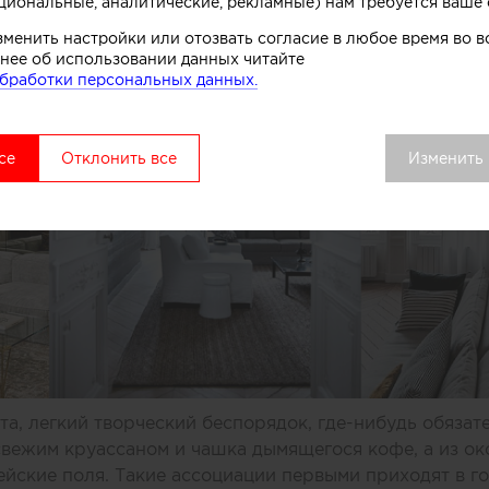
циональные, аналитические, рекламные) нам требуется ваше 
зменить настройки или отозвать согласие в любое время во
нее об использовании данных читайте
бработки персональных данных.
се
Отклонить все
Изменить
та, легкий творческий беспорядок, где-нибудь обязат
вежим круассаном и чашка дымящегося кофе, а из ок
ейские поля. Такие ассоциации первыми приходят в го