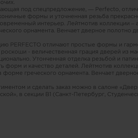
очих.
дающая под спецпредложение, — Perfecto, отли
коничные формы и уточненная резьба прекрасн
 современный интерьер. Лейтмотив коллекции –
еческого орнамента. Венчает дверное полотно 
цию PERFECTO отличают простые формы и гарм
роскоши - величественная грация дверей из мас
ационально. Утонченная отделка резьбой и пати
ь форм и качество деталей. Лейтмотив коллекц
 в форме греческого орнамента. Венчает дверн
тиментом и сделать заказ можно в салоне «Две
кой», в секции B1 (Санкт-Петербург, Студенческ