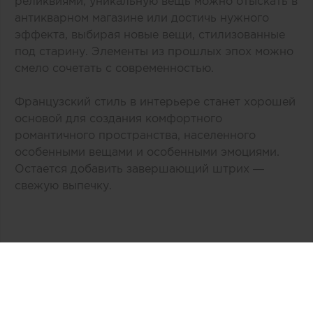
реликвиями, уникальную вещь можно отыскать в
антикварном магазине или достичь нужного
эффекта, выбирая новые вещи, стилизованные
под старину. Элементы из прошлых эпох можно
смело сочетать с современностью.
Французский стиль в интерьере станет хорошей
основой для создания комфортного
романтичного пространства, населенного
особенными вещами и особенными эмоциями.
Остается добавить завершающий штрих —
свежую выпечку.
Автор:
Тk Ланской
Дата публикации:
04.10.2019