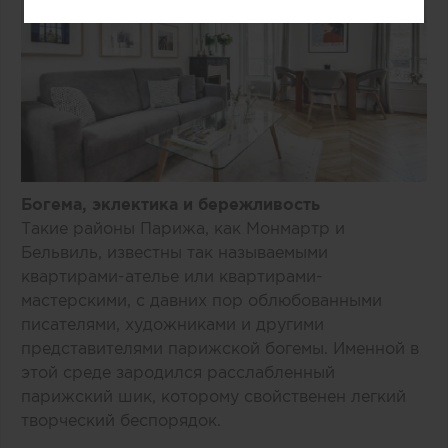
Богема, эклектика и бережливость
Такие районы Парижа, как Монмартр и
Бельвиль, известны так называемыми
квартирами-ателье или квартирами-
мастерскими, с давних пор облюбованными
писателями, художниками и другими
представителями парижской богемы. Именной в
этой среде зародился расслабленный
парижский шик, которому свойственен легкий
творческий беспорядок.