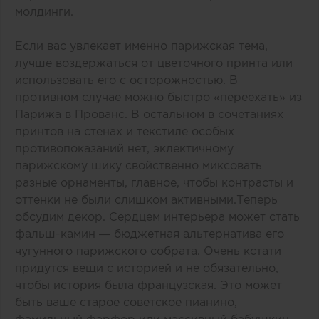
молдинги.
Если вас увлекает именно парижская тема,
лучше воздержаться от цветочного принта или
использовать его с осторожностью. В
противном случае можно быстро «переехать» из
Парижа в Прованс. В остальном в сочетаниях
принтов на стенах и текстиле особых
противопоказаний нет, эклектичному
парижскому шику свойственно миксовать
разные орнаменты, главное, чтобы контрасты и
оттенки не были слишком активными.Теперь
обсудим декор. Сердцем интерьера может стать
фальш-камин — бюджетная альтернатива его
чугунного парижского собрата. Очень кстати
придутся вещи с историей и не обязательно,
чтобы история была французская. Это может
быть ваше старое советское пианино,
фамильный фарфор или массивный бабушкин