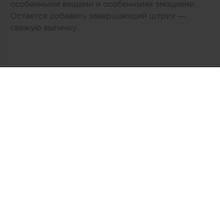
особенными вещами и особенными эмоциями.
Остается добавить завершающий штрих —
свежую выпечку.
Автор:
Тk Ланской
Дата публикации:
04.10.2019
Источник:
tk-lanskoy.ru
Связаться
4173
0
0