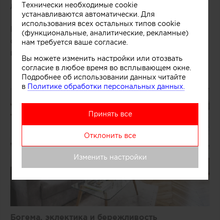
Технически необходимые cookie
декорированные лепными завитками.
устанавливаются автоматически. Для
использования всех остальных типов cookie
Камин, ленина и паркет в таких пространствах
(функциональные, аналитические, рекламные)
органично соседствуют с современной мебелью
нам требуется ваше согласие.
и декором.
Вы можете изменить настройки или отозвать
согласие в любое время во всплывающем окне.
Подробнее об использовании данных читайте
в
Политике обработки персональных данных.
Принять все
Отклонить все
Изменить настройки
Богема, эклектика и бережливость