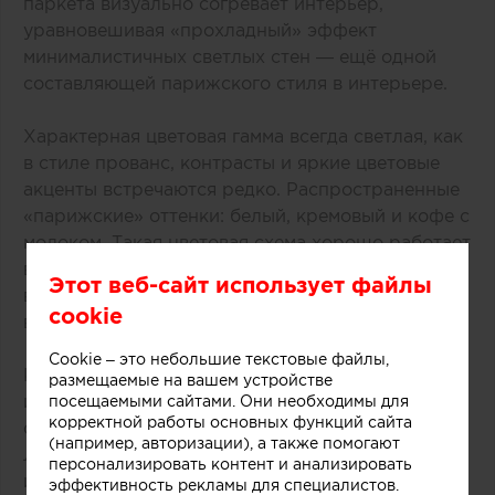
паркета визуально согревает интерьер,
уравновешивая «‎прохладный» эффект
минималистичных светлых стен — ещё одной
составляющей парижского стиля в интерьере.
Характерная цветовая гамма всегда светлая, как
в стиле прованс, контрасты и яркие цветовые
акценты встречаются редко. Распространенные
«‎парижские» оттенки: белый, кремовый и кофе с
молоком. Такая цветовая схема хорошо работает
вместе с большими французскими окнами,
Этот веб-сайт использует файлы
визуально наполняя пространство светом и
cookie
воздухом.
Cookie – это небольшие текстовые файлы,
К другим узнаваемым элементам французского
размещаемые на вашем устройстве
интерьера можно отнести камин. В османских
посещаемыми сайтами. Они необходимы для
корректной работы основных функций сайта
особняках всё ещё обитают наследники эпохи
(например, авторизации), а также помогают
Людовика XVI — величественные мраморные
персонализировать контент и анализировать
или каменные камины, отделанные чугуном и
эффективность рекламы для специалистов.