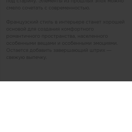
под старину. Элементы из прошлых эпох можно
смело сочетать с современностью.
Французский стиль в интерьере станет хорошей
основой для создания комфортного
романтичного пространства, населенного
особенными вещами и особенными эмоциями.
Остается добавить завершающий штрих —
свежую выпечку.
Автор:
Тk Ланской
Дата публикации:
04.10.2019
Источник:
tk-lanskoy.ru
Связаться