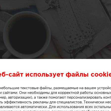
еб-сайт использует файлы cooki
о небольшие текстовые файлы, размещаемые на вашем устрой
 сайтами. Они необходимы для корректной работы основны
мер, авторизации), а также помогают персонализировать кон
ть эффективность рекламы для специалистов. Технически н
авливаются автоматически. Для использования всех остальны
остоит французский интерьер и сможет ли прижиться