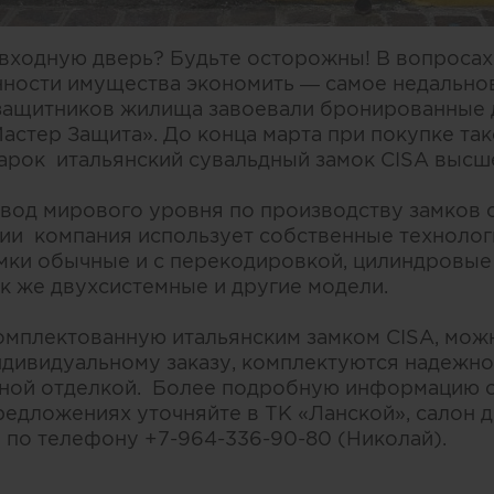
входную дверь? Будьте осторожны! В вопросах
нности имущества экономить — самое недально
ащитников жилища завоевали бронированные д
Мастер Защита». До конца марта при покупке та
дарок итальянский сувальдный замок CISA высше
авод мирового уровня по производству замков с
ии компания использует собственные технолог
мки обычные и с перекодировкой, цилиндровые 
ак же двухсистемные и другие модели.
омплектованную итальянским замком CISA, можн
ндивидуальному заказу, комплектуются надежн
ной отделкой. Более подробную информацию о
редложениях уточняйте в ТК «Ланской», салон 
и по телефону +7-964-336-90-80 (Николай).