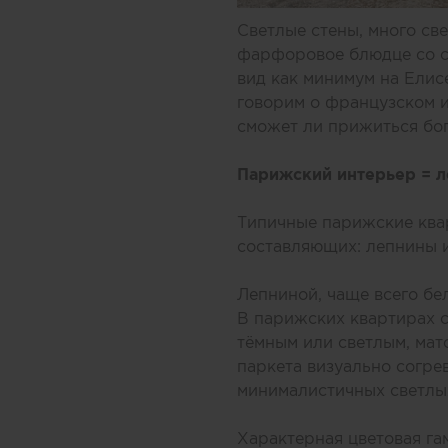
Светлые стены, много све
фарфоровое блюдце со с
вид как минимум на Елис
говорим о французском и
сможет ли прижиться бо
Парижский интерьер = л
Типичные парижские ква
составляющих: лепнины и
Лепниной, чаще всего бе
В парижских квартирах с
тёмным или светлым, мат
паркета визуально согре
минималистичных светлы
Характерная цветовая гам