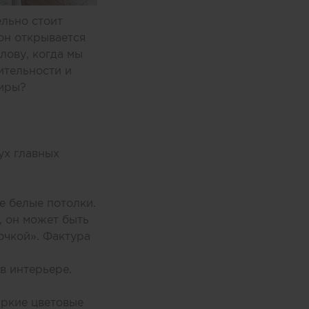
ельно стоит
он открывается
лову, когда мы
ительности и
тиры?
ух главных
е белые потолки.
, он может быть
очкой». Фактура
в интерьере.
яркие цветовые