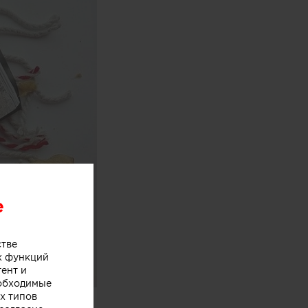
e
стве
х функций
тент и
еобходимые
х типов
 богемная