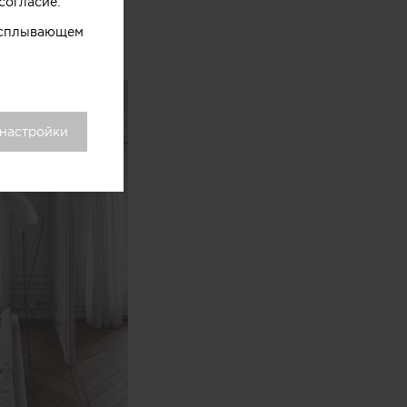
согласие.
 всплывающем
 настройки