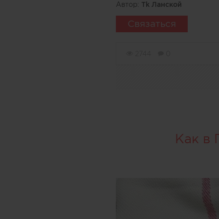
Автор:
Тk Ланской
Связаться
2744
0
Как в 