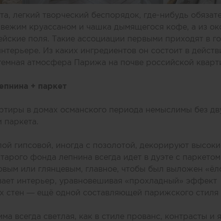
та, легкий творческий беспорядок, где-нибудь обязат
вежим круассаном и чашка дымящегося кофе, а из ок
ейские поля. Такие ассоциации первыми приходят в го
нтерьере. Из каких ингредиентов он состоит в действ
гемная атмосфера Парижа на почве российской квар
епнина + паркет
ртиры в домах османского периода немыслимы без дв
 паркета.
лой гипсовой, иногда с позолотой, декорируют высоки
тарого фонда лепнина всегда идет в дуэте с паркетом
овым или глянцевым, главное, чтобы был выложен «‎ёл
вает интерьер, уравновешивая «‎прохладный» эффект
х стен — ещё одной составляющей парижского стиля 
ма всегда светлая, как в стиле прованс, контрасты и 