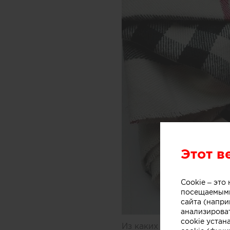
Этот в
Cookie – эт
посещаемыми
сайта (напри
анализирова
cookie устан
Из каких ингредиентов с