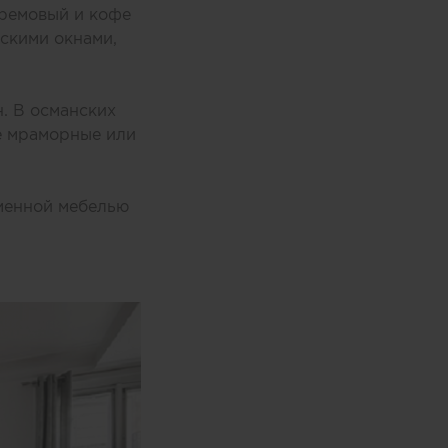
кремовый и кофе
скими окнами,
. В османских
е мраморные или
еменной мебелью