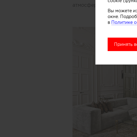
cookie (функ
атмосфера Парижа на по
Вы можете и
окне. Подроб
в
Политике о
Принять в