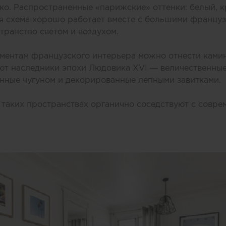
ко. Распространенные «‎парижские» оттенки: белый, 
ая схема хорошо работает вместе с большими француз
транство светом и воздухом.
ментам французского интерьера можно отнести камин
ают наследники эпохи Людовика XVI — величественны
нные чугуном и декорированные лепными завитками.
в таких пространствах органично соседствуют с совр