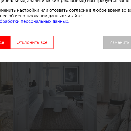
циональные, аналитические, рекламные) нам требуется ваше 
чве российской квартиры?
зменить настройки или отозвать согласие в любое время во
нее об использовании данных читайте
бработки персональных данных.
се
Отклонить все
Изменить