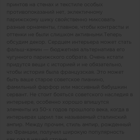
принтов на стенах и текстиле особых
противопоказаний нет, эклектичному
парижскому шику свойственно миксовать
разные орнаменты, главное, чтобы контрасты и
оттенки не были слишком активными.Теперь
обсудим декор. Сердцем интерьера может стать
фальш-камин — бюджетная альтернатива его
чугунного парижского собрата. Очень кстати
придутся вещи с историей и не обязательно,
чтобы история была французская. Это может
быть ваше старое советское пианино,
фамильный фарфор или массивный бабушкин
сервант. Не стоит бояться советского наследия в
интерьере, особенно хорошо впишутся
элементы из 50-х годов прошлого века, когда в
интерьерах царил так называемый сталинский
ампир. Между прочим, стиль ампир, рожденный
во Франции, получил широкую популярность
как раз в нашей стране.