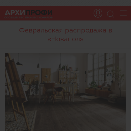
Февральская распродажа в
«Новапол»