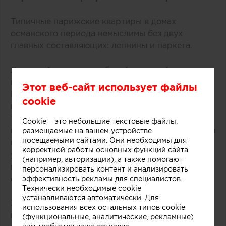
Типичные парижские квартиры в домах
османского периода немыслимы без двух
главных составляющих: лепнины и паркета.
Лепниной, чаще всего белой гипсовой, иногда с
позолотой, декорируют высокие белые потолки.
Этот веб-сайт использует файлы
В парижских квартирах старого фонда лепнина
cookie
всегда идет в дуэте с паркетом, он может быть
тёмным или светлым, матовым или глянцевым,
Cookie – это небольшие текстовые файлы,
главное, чтобы был выложен «‎ёлочкой». Фактура
размещаемые на вашем устройстве
посещаемыми сайтами. Они необходимы для
паркета визуально согревает интерьер,
корректной работы основных функций сайта
уравновешивая «‎прохладный» эффект
(например, авторизации), а также помогают
минималистичных светлых стен — ещё одной
персонализировать контент и анализировать
составляющей парижского стиля в интерьере.
эффективность рекламы для специалистов.
Технически необходимые cookie
устанавливаются автоматически. Для
Характерная цветовая гамма всегда светлая, как
использования всех остальных типов cookie
в стиле прованс, контрасты и яркие цветовые
(функциональные, аналитические, рекламные)