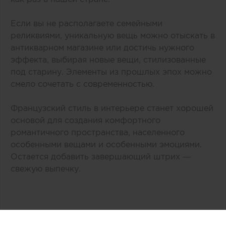
Если вы не располагаете семейными
реликвиями, уникальную вещь можно отыскать в
антикварном магазине или достичь нужного
эффекта, выбирая новые вещи, стилизованные
под старину. Элементы из прошлых эпох можно
смело сочетать с современностью.
Французский стиль в интерьере станет хорошей
основой для создания комфортного
романтичного пространства, населенного
особенными вещами и особенными эмоциями.
Остается добавить завершающий штрих —
свежую выпечку.