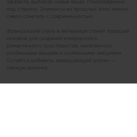
эффекта, выбирая новые вещи, стилизованные
под старину. Элементы из прошлых эпох можно
смело сочетать с современностью.
Французский стиль в интерьере станет хорошей
основой для создания комфортного
романтичного пространства, населенного
особенными вещами и особенными эмоциями.
Остается добавить завершающий штрих —
свежую выпечку.
Автор:
Тk Ланской
Дата публикации:
04.10.2019
Источник:
tk-lanskoy.ru
Связаться