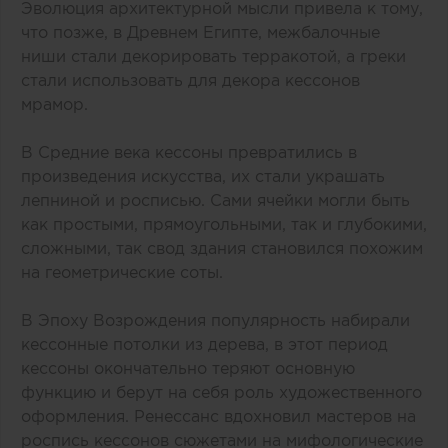
Эволюция архитектурной мысли привела к тому,
что позже, в Древнем Египте, межбалочные
ниши стали декорировать терракотой, а греки
стали использовать для декора кессонов
мрамор.
В Средние века кессоны превратились в
произведения искусства, их стали украшать
лепниной и росписью. Сами ячейки могли быть
как простыми, прямоугольными, так и глубокими,
сложными, так свод здания становился похожим
на геометрические соты.
В Эпоху Возрождения популярность набирали
кессонные потолки из дерева, в этот период
кессоны окончательно теряют основную
функцию и берут на себя роль художественного
оформления. Ренессанс вдохновил мастеров на
роспись кессонов сюжетами на мифологические