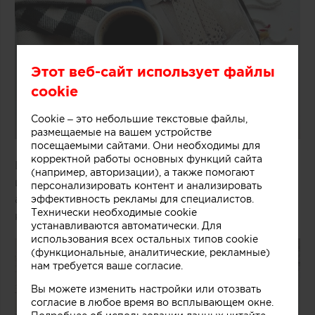
Этот веб-сайт использует файлы
cookie
Cookie – это небольшие текстовые файлы,
размещаемые на вашем устройстве
посещаемыми сайтами. Они необходимы для
корректной работы основных функций сайта
Из каких ингредиентов состоит французский
(например, авторизации), а также помогают
интерьер и сможет ли прижиться богемная
персонализировать контент и анализировать
атмосфера Парижа на почве российской
эффективность рекламы для специалистов.
Технически необходимые cookie
квартиры?
устанавливаются автоматически. Для
использования всех остальных типов cookie
(функциональные, аналитические, рекламные)
нам требуется ваше согласие.
Вы можете изменить настройки или отозвать
согласие в любое время во всплывающем окне.