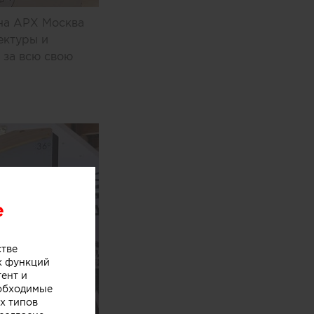
йна АРХ Москва
ектуры и
 за всю свою
e
стве
х функций
тент и
еобходимые
х типов