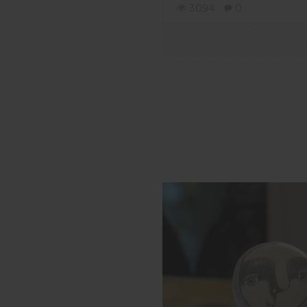
3094
0