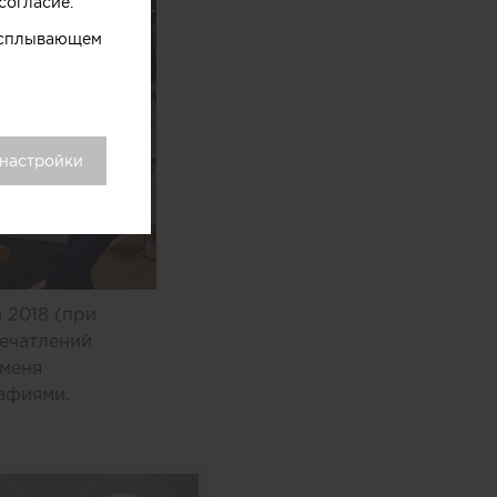
согласие.
 всплывающем
 настройки
 2018 (при
печатлений
 меня
рафиями.