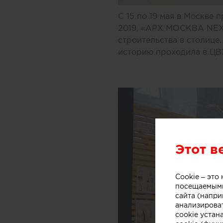
С 15 по 19 мая в Москве
2019, «АРХ МОСКВА NEXT
строительства в столице.
историю проходила в ЦВ
Этот в
Cookie – эт
посещаемыми
сайта (напри
анализирова
cookie устан