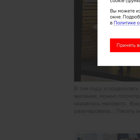
cookie (функ
Вы можете и
окне. Подроб
в
Политике о
Принять в
В том году, я поделилас
желании, можно посмотре
оказалось маловато. Выст
разочаровала... Писать 