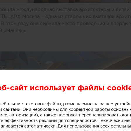
 прошла международная выставка архитектуры и диза
!». АРХ Москва – одна из старейших выставок архит
 В этом году она сменила место проведения и впервые
З «Манеж».
еб-сайт использует файлы cooki
о небольшие текстовые файлы, размещаемые на вашем устрой
 сайтами. Они необходимы для корректной работы основны
мер, авторизации), а также помогают персонализировать кон
ть эффективность рекламы для специалистов. Технически н
авливаются автоматически. Для использования всех остальны