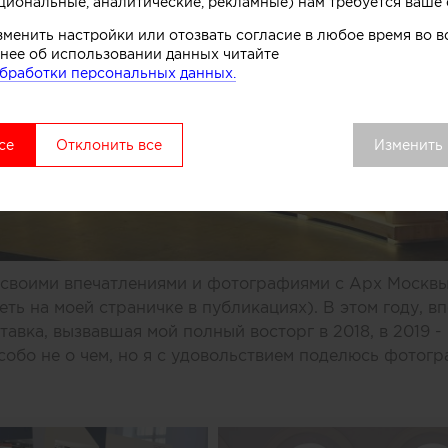
циональные, аналитические, рекламные) нам требуется ваше 
зменить настройки или отозвать согласие в любое время во
нее об использовании данных читайте
бработки персональных данных.
се
Отклонить все
Изменить
ь своими впечатлениями и фотографиями с Арх Москвы
ть на моей страничке в публикациях). В этом году, в
авка, вызвавшая мой полный восторг в 2018, в 2019 -
особо не о чем, но я с удовольствием поделюсь фотог