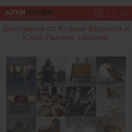
Бестиарий от Ксавье Франсуа и
Клод Лаланн. Lalanne.