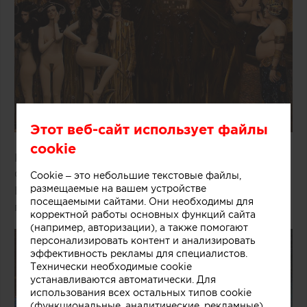
Этот веб-сайт использует файлы
cookie
Климт вдохновляет фотографов.
Фотограф Инге Прадер воссоздала впечатление
Cookie – это небольшие текстовые файлы,
размещаемые на вашем устройстве
Венского сецессиона, принося нарисованные
посещаемыми сайтами. Они необходимы для
персонажи Густава Климта в жизни.
корректной работы основных функций сайта
(например, авторизации), а также помогают
персонализировать контент и анализировать
эффективность рекламы для специалистов.
Технически необходимые cookie
устанавливаются автоматически. Для
использования всех остальных типов cookie
(функциональные, аналитические, рекламные)