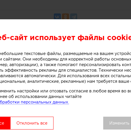
еб-сайт использует файлы cooki
о небольшие текстовые файлы, размещаемые на вашем устрой
 сайтами. Они необходимы для корректной работы основны
мер, авторизации), а также помогают персонализировать кон
сло MISSONI Gravita Mini / Ориг
ть эффективность рекламы для специалистов. Технически н
авливаются автоматически. Для использования всех остальны
циональные, аналитические, рекламные) нам требуется ваше 
зменить настройки или отозвать согласие в любое время во
нее об использовании данных читайте
бработки персональных данных.
се
Отклонить все
Изменить