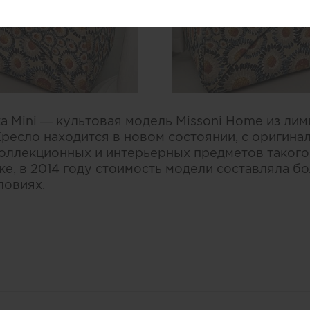
ta Mini — культовая модель Missoni Home из ли
Кресло находится в новом состоянии, с оригинал
оллекционных и интерьерных предметов такого
е, в 2014 году стоимость модели составляла бо
ловиях.