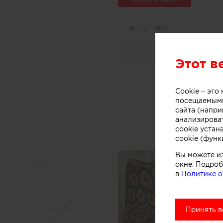
551
0
Этот в
Cookie – эт
посещаемыми
сайта (напри
Кре
анализирова
cookie устан
cookie (функ
Вы можете и
окне. Подроб
в
Политике о
Принять в