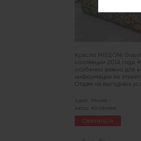
Кресло MISSONI Gravi
коллекции 2014 года. 
особенно важно для к
информации на этикетк
Отдам на выгодных ус
Адрес:
Россия
Автор:
KO DESIGN
Связаться
201
0