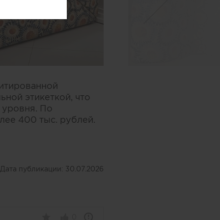
митированной
ьной этикеткой, что
 уровня. По
лее 400 тыс. рублей.
Дата публикации:
30.07.2026
0