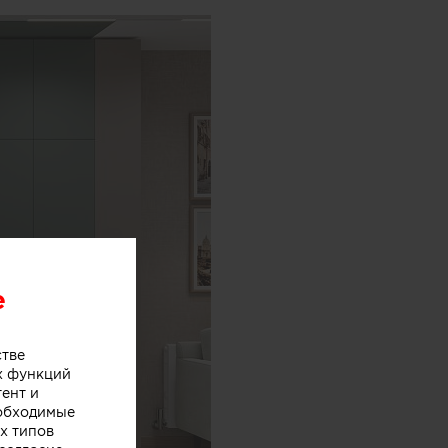
e
стве
х функций
тент и
еобходимые
х типов