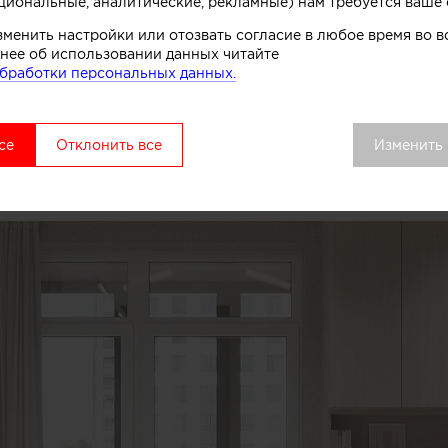
циональные, аналитические, рекламные) нам требуется ваше 
зменить настройки или отозвать согласие в любое время во
нее об использовании данных читайте
бработки персональных данных.
 тёмно-зелёных тонах. Центральный элемент — вмест
екциями, подсветкой и зонированием для хранения. 
уф на деревянных ножках создает зону для переобува
се
Отклонить все
Изменить
, встроенное освещение подчёркивает лаконичность.
и завершают образ — уютно и практично