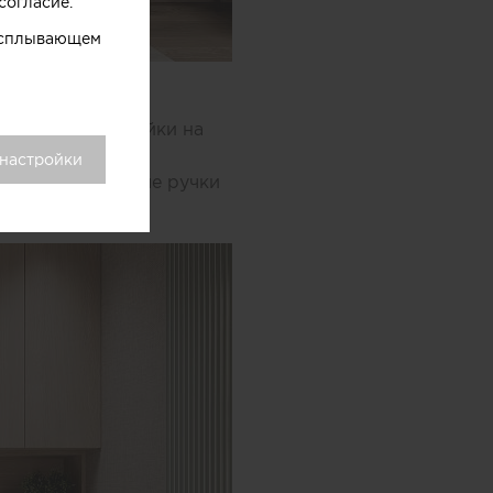
согласие.
 всплывающем
ительный шкаф с
Вертикальные рейки на
ния. Светлый пол
 настройки
 Минималистичные ручки