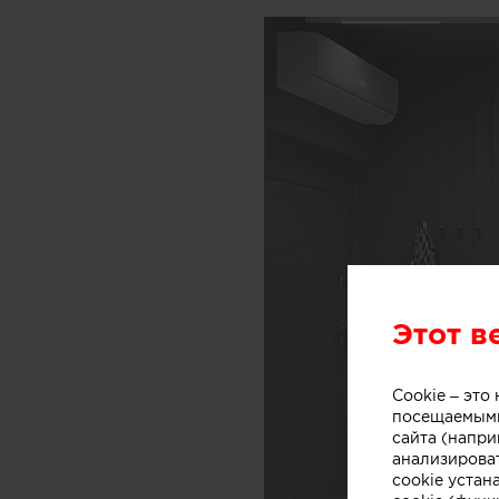
Этот в
Cookie – эт
посещаемыми
сайта (напри
анализирова
cookie устан