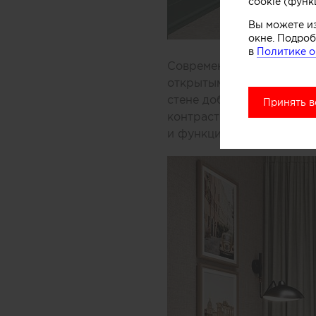
cookie (функ
Вы можете и
окне. Подроб
в
Политике о
Современная прихожая в
открытыми и закрытыми с
стене добавляют ритм, п
Принять в
контрастирует с мебелью
и функциональные крючк