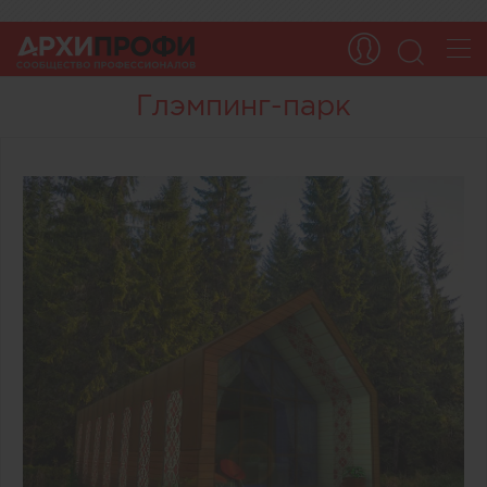
Глэмпинг-парк