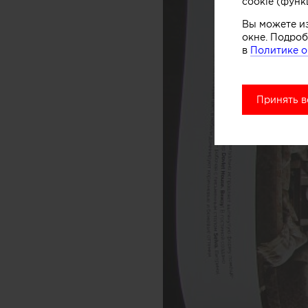
cookie (функ
Вы можете и
окне. Подроб
в
Политике о
Принять в