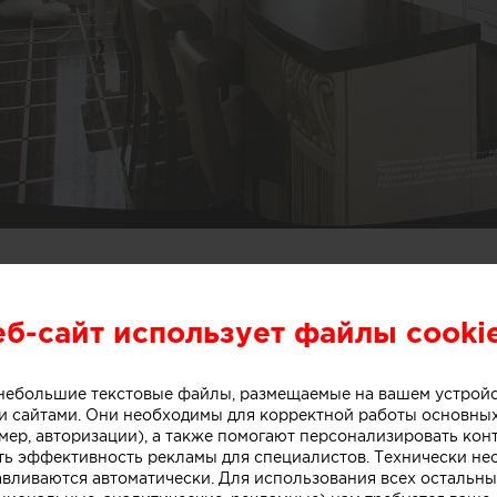
еб-сайт использует файлы cooki
о небольшие текстовые файлы, размещаемые на вашем устрой
 сайтами. Они необходимы для корректной работы основны
мер, авторизации), а также помогают персонализировать кон
ть эффективность рекламы для специалистов. Технически н
авливаются автоматически. Для использования всех остальны