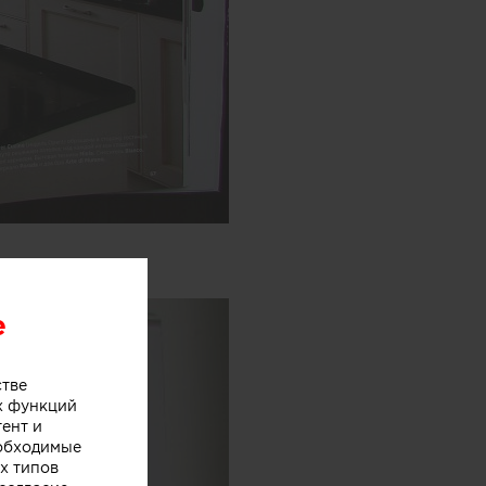
e
стве
х функций
тент и
еобходимые
х типов