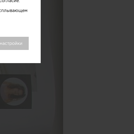
согласие.
 всплывающем
 настройки