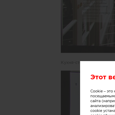
Кухня-столовая.
Этот в
Cookie – эт
посещаемыми
сайта (напри
анализирова
cookie устан